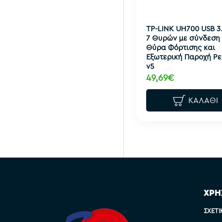
TP-LINK UH700 USB 3
7 Θυρών με σύνδεση 
Θύρα Φόρτισης και
Εξωτερική Παροχή Ρ
v5
49,69€
ΚΑΛΆΘΙ
ΧΡΗ
ΣΧΕΤΙ