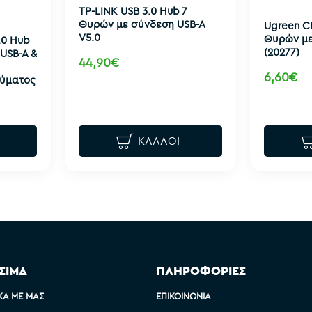
TP-LINK USB 3.0 Hub 7
Θυρών με σύνδεση USB-A
Ugreen CR
V5.0
Θυρών με
.0 Hub
(20277)
USB-A &
44,90€
6,60€
εύματος
ΚΑΛΆΘΙ
ΣΙΜΑ
ΠΛΗΡΟΦΟΡΙΕΣ
ΚΆ ΜΕ ΜΑΣ
ΕΠΙΚΟΙΝΩΝΊΑ