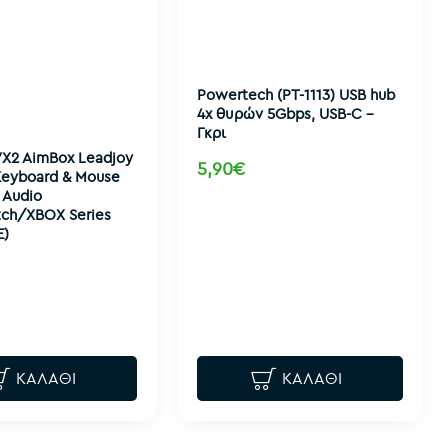
Powertech (PT-1113) USB hub
4x θυρών 5Gbps, USB-C -
Γκρι
VX2 AimBox Leadjoy
5,90€
Keyboard & Mouse
 Audio
tch/XBOX Series
E)
ΚΑΛΆΘΙ
ΚΑΛΆΘΙ