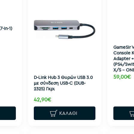
-in-1)
GameSir 
Console 
Adapter +
(PS4/Swi
X/S - ON
59,00€
D-Link Hub 3 Θυρών USB 3.0
με σύνδεση USB-C (DUB-
2325) Γκρι
42,90€
ΚΑΛΆΘΙ