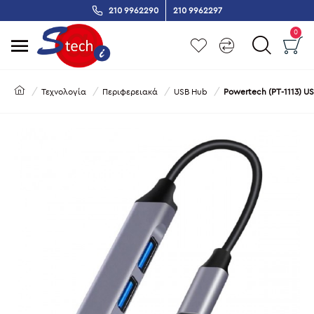
210 9962290
210 9962297
0
Τεχνολογία
Περιφερειακά
USB Hub
Powertech (PT-1113) U