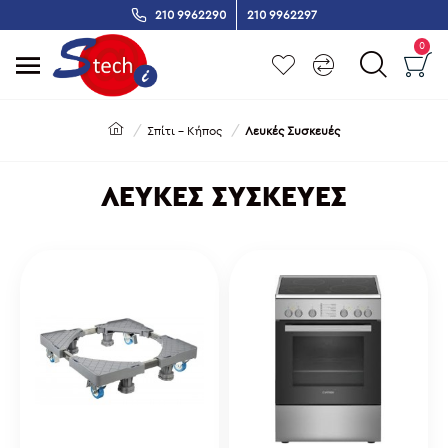
210 9962290
210 9962297
0
Σπίτι - Κήπος
Λευκές Συσκευές
ΛΕΥΚΈΣ ΣΥΣΚΕΥΈΣ