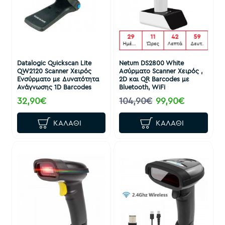
29
11
42
58
Ημέρες
Ώρες
Λεπτά
Δευτ.
Datalogic Quickscan Lite
Netum DS2800 White
QW2120 Scanner Χειρός
Ασύρματο Scanner Χειρός ,
Ενσύρματο με Δυνατότητα
2D και QR Barcodes με
Ανάγνωσης 1D Barcodes
Bluetooth, WiFi
32,90€
104,90€
99,90€
ΚΑΛΆΘΙ
ΚΑΛΆΘΙ