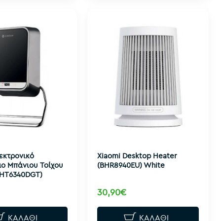
εκτρονικό
Xiaomi Desktop Heater
ο Μπάνιου Τοίχου
(BHR8940EU) White
HT6340DGT)
30,90€
ΚΑΛΆΘΙ
ΚΑΛΆΘΙ