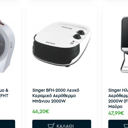
μο &
Singer BFH-2000 Λευκό
Singer Ηλ
(FHT
Κεραμικό Αερόθερμο
Αερόθερμ
Μπάνιου 2000W
2000W (F
Μαύρο
46,20€
47,99€
ΚΑΛΆΘΙ