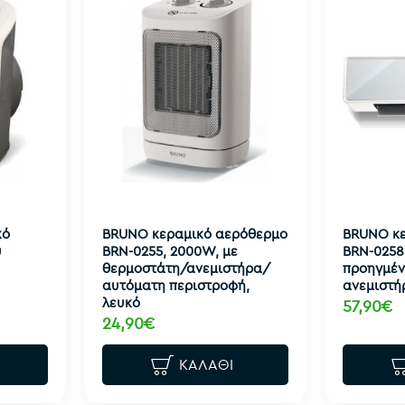
κό
BRUNO κεραμικό αερόθερμο
BRUNO κε
υ
BRN-0255, 2000W, με
BRN-0258,
θερμοστάτη/ανεμιστήρα/
προηγμέν
αυτόματη περιστροφή,
ανεμιστή
λευκό
57,90€
24,90€
ΚΑΛΆΘΙ