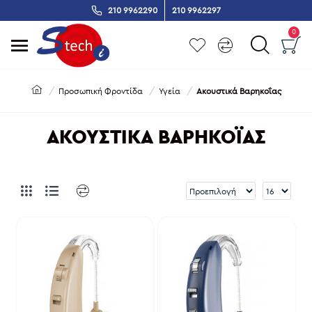
210 9962290
210 9962297
0
Προσωπική Φροντίδα
Υγεία
Ακουστικά Βαρηκοΐας
ΑΚΟΥΣΤΙΚΆ ΒΑΡΗΚΟΪ́ΑΣ