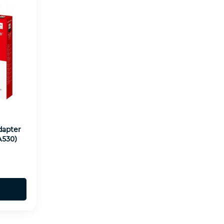
dapter
A530)