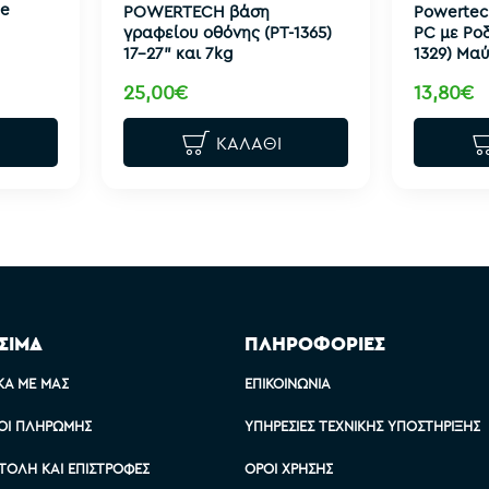
ge
POWERTECH βάση
Powertec
γραφείου οθόνης (PT-1365)
PC με Ροδ
17-27" και 7kg
1329) Μα
25,00€
13,80€
ΚΑΛΆΘΙ
ΣΙΜΑ
ΠΛΗΡΟΦΟΡΙΕΣ
ΚΆ ΜΕ ΜΑΣ
ΕΠΙΚΟΙΝΩΝΊΑ
ΟΙ ΠΛΗΡΩΜΉΣ
ΥΠΗΡΕΣΊΕΣ ΤΕΧΝΙΚΉΣ ΥΠΟΣΤΉΡΙΞΗΣ
ΤΟΛΉ ΚΑΙ ΕΠΙΣΤΡΟΦΈΣ
ΌΡΟΙ ΧΡΉΣΗΣ