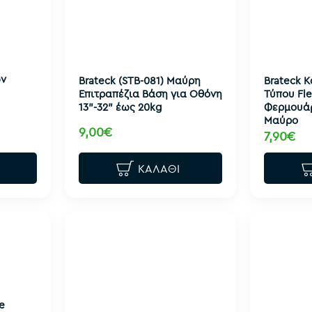
ν
Brateck (STB-081) Μαύρη
Brateck 
Επιτραπέζια Βάση για Οθόνη
Τύπου Fle
13"-32" έως 20kg
Φερμουάρ
Μαύρο
9,00€
7,90€
ΚΑΛΆΘΙ
e