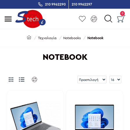
210 9962290
210 9962297
0
Τεχνολογία
Notebooks
Notebook
NOTEBOOK