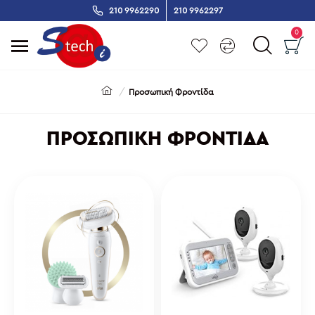
210 9962290
210 9962297
0
Προσωπική Φροντίδα
ΠΡΟΣΩΠΙΚΉ ΦΡΟΝΤΊΔΑ