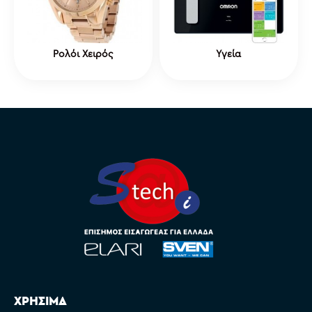
Ρολόι Χειρός
Υγεία
ΧΡΗΣΙΜΑ