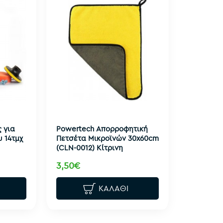
 για
Powertech Απορροφητική
 14τμχ
Πετσέτα Μικροϊνών 30x60cm
(CLN-0012) Κίτρινη
3,50€
ΚΑΛΆΘΙ