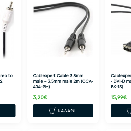
reo to
Cablexpert Cable 3.5mm
Cablexper
2
male - 3.5mm male 2m (CCA-
- DVI-D m
404-2M)
BK-15)
3,20€
15,99€
ΚΑΛΆΘΙ