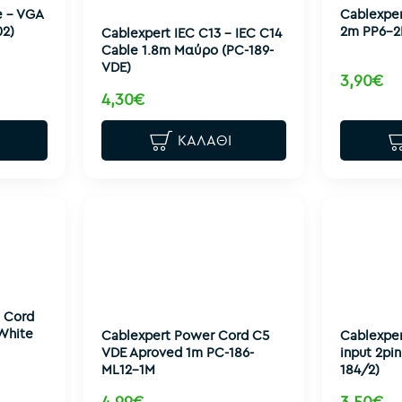
e - VGA
Cablexper
02)
2m PP6-2
Cablexpert IEC C13 - IEC C14
Cable 1.8m Μαύρο (PC-189-
VDE)
3,90€
4,30€
ΚΑΛΆΘΙ
 Cord
White
Cablexpert Power Cord C5
Cablexpe
VDE Aproved 1m PC-186-
input 2pin
ML12-1M
184/2)
4,99€
3,50€