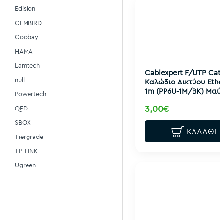
Edision
GEMBIRD
Goobay
HAMA
Lamtech
Cablexpert F/UTP Cat
null
Καλώδιο Δικτύου Eth
1m (PP6U-1M/BK) Μα
Powertech
3,00€
QED
SBOX
ΚΑΛΆΘΙ
Tiergrade
TP-LINK
Ugreen