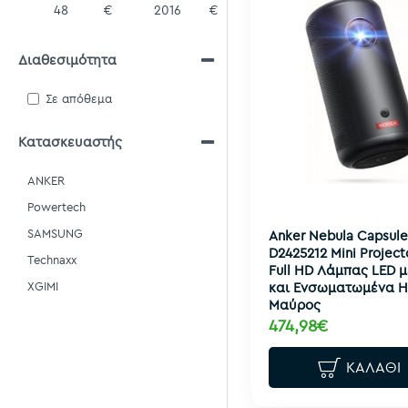
€
€
Διαθεσιμότητα
Σε απόθεμα
Κατασκευαστής
ANKER
Powertech
SAMSUNG
Anker Nebula Capsule
D2425212 Mini Project
Technaxx
Full HD Λάμπας LED μ
και Ενσωματωμένα Η
XGIMI
Μαύρος
474,98€
ΚΑΛΆΘΙ