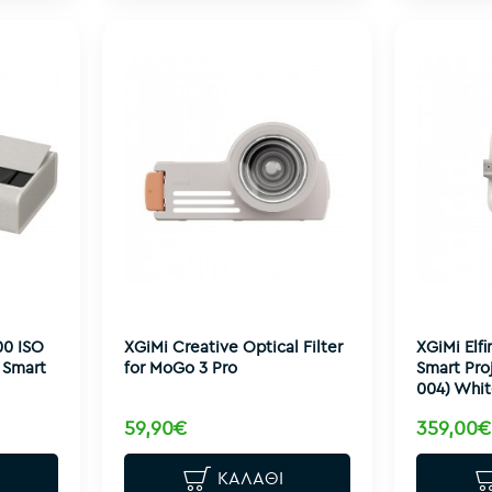
00 ISO
XGiMi Creative Optical Filter
XGiMi Elfi
 Smart
for MoGo 3 Pro
Smart Pro
004) Whi
59,90€
359,00€
ΚΑΛΆΘΙ