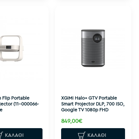
n Flip Portable
XGiMi Halo+ GTV Portable
jector (11-000066-
Smart Projector DLP, 700 ISO,
te
Google TV 1080p FHD
849,00€
ΚΑΛΆΘΙ
ΚΑΛΆΘΙ