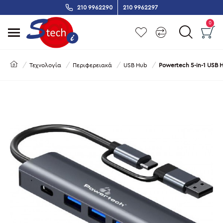
210 9962290
210 9962297
0
Τεχνολογία
Περιφερειακά
USB Hub
Powertech 5-in-1 USB H