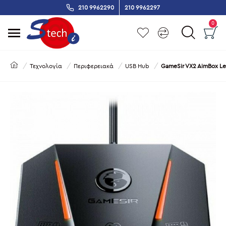
210 9962290
210 9962297
0
Τεχνολογία
Περιφερειακά
USB Hub
GameSir VX2 AimBox Le