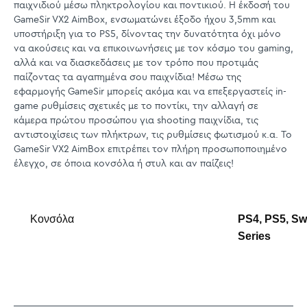
παιχνιδιού μέσω πληκτρολογίου και ποντικιού. Η έκδοσή του
GameSir VX2 AimBox, ενσωματώνει έξοδο ήχου 3,5mm και
υποστήριξη για το PS5, δίνοντας την δυνατότητα όχι μόνο
να ακούσεις και να επικοινωνήσεις με τον κόσμο του gaming,
αλλά και να διασκεδάσεις με τον τρόπο που προτιμάς
παίζοντας τα αγαπημένα σου παιχνίδια! Μέσω της
εφαρμογής GameSir μπορείς ακόμα και να επεξεργαστείς in-
game ρυθμίσεις σχετικές με το ποντίκι, την αλλαγή σε
κάμερα πρώτου προσώπου για shooting παιχνίδια, τις
αντιστοιχίσεις των πλήκτρων, τις ρυθμίσεις φωτισμού κ.α. Το
GameSir VX2 AimBox επιτρέπει τον πλήρη προσωποποιημένο
έλεγχο, σε όποια κονσόλα ή στυλ και αν παίζεις!
Κονσόλα
PS4, PS5, Sw
Series