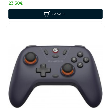
23,30€
ΚΑΛΆΘΙ