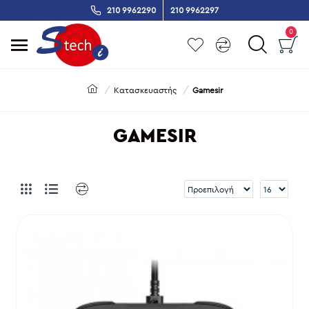
210 9962290
210 9962297
0
Κατασκευαστής
Gamesir
GAMESIR