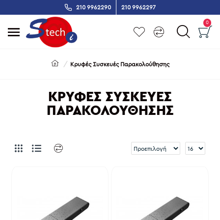
210 9962290
210 9962297
0
Κρυφές Συσκευές Παρακολούθησης
ΚΡΥΦΈΣ ΣΥΣΚΕΥΈΣ
ΠΑΡΑΚΟΛΟΎΘΗΣΗΣ