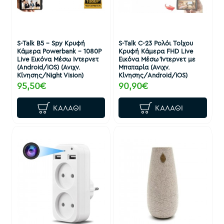
S-Talk B5 - Spy Κρυφή
S-Talk C-23 Ρολόι Τοίχου
Κάμερα Powerbank - 1080P
Κρυφή Κάμερα FHD Live
Live Εικόνα Μέσω Ιντερνετ
Εικόνα Μέσω Ίντερνετ με
(Android/iOS) (Ανιχν.
Μπαταρία (Ανιχν.
Κίνησης/Night Vision)
Κίνησης/Android/iOS)
95,50€
90,90€
ΚΑΛΆΘΙ
ΚΑΛΆΘΙ