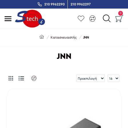
210 9962290
210 9962297
0
Κατασκευαστής
JNN
JNN