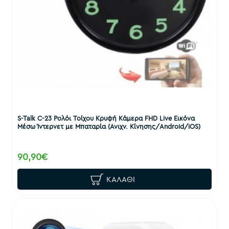
S-Talk C-23 Ρολόι Τοίχου Κρυφή Κάμερα FHD Live Εικόνα
Μέσω Ίντερνετ με Μπαταρία (Ανιχν. Κίνησης/Android/iOS)
90,90€
ΚΑΛΆΘΙ