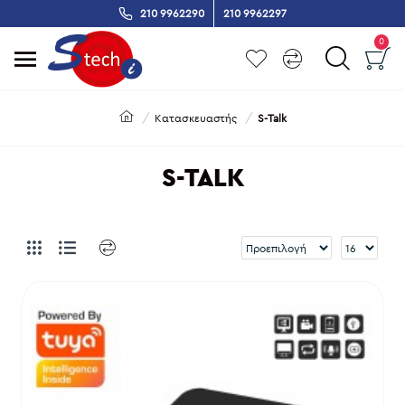
210 9962290
210 9962297
0
Κατασκευαστής
S-Talk
S-TALK