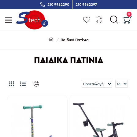
210 9962290
210 9962297
0
Παιδικά Πατίνια
ΠΑΙΔΙΚΆ ΠΑΤΊΝΙΑ