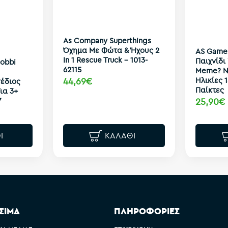
As Company Superthings
Όχημα Με Φώτα & Ήχους 2
AS Game
In 1 Rescue Truck - 1013-
Παιχνίδι
obbi
62115
Meme? N
44,69€
Ηλικίες 
έδιος
Παίκτες
ια 3+
7
25,90€
Ι
ΚΑΛΆΘΙ
ΣΙΜΑ
ΠΛΗΡΟΦΟΡΙΕΣ