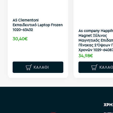
AS Clementoni
Εκπαιδευτικό Laptop Frozen
1020-63432
As company Happih
Magnet Ξύλινος
30,40€
Μαγνητικός Επιδαπ
Πίνακας 2 Όψεων Γ
Χρονών 1029-6408
34,98€
ΚΑΛΆΘΙ
ΚΑΛΆΘ
ΧΡΗ