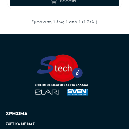
ΚΑΛΆΘΙ
Εμφάνιση 1 έως 1 από 1 (1 Σελ.)
ΧΡΗΣΙΜΑ
ΣΧΕΤΙΚΆ ΜΕ ΜΑΣ