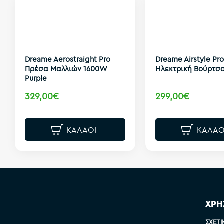
Dreame Aerostraight Pro
Dreame Airstyle Pro
Πρέσα Μαλλιών 1600W
Ηλεκτρική Βούρτσα
Purple
329,00€
299,00€
ΚΑΛΆΘΙ
ΚΑΛΆΘ
ΧΡΗ
ΣΧΕΤΙ