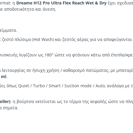
ormat: η
Dreame H12 Pro Ultra Flex Reach Wet & Dry
έχει σχεδιασ
 με αποδοτικότητα και άνεση.
λείμματα.
: ζεστό πλύσιμο (Hot Wash) και ζεστός αέρας για να αποφεύγονται
 συσκευής λυγίζουν ως 180° ώστε να φτάνουν κάτω από έπιπλα/κρε
ά
λειτουργίας σε ήσυχη χρήση / καθαρισμό πατώματος, με μπαταρ
 ml
.
γίες όπως Quiet / Turbo / Smart / Suction mode / Auto, ανάλογα με
ller)
: η βούρτσα εκτείνεται ως το τέρμα της κεφαλής ώστε να πλ
α σημεία.