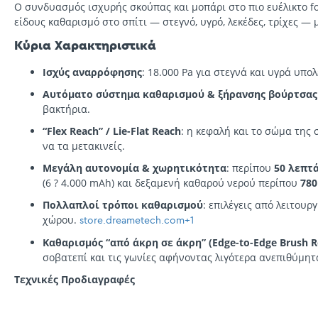
Ο συνδυασμός ισχυρής σκούπας και μοπάρι στο πιο ευέλικτο f
είδους καθαρισμό στο σπίτι — στεγνό, υγρό, λεκέδες, τρίχες —
Κύρια Χαρακτηριστικά
Ισχύς αναρρόφησης
: 18.000 Pa για στεγνά και υγρά υπο
Αυτόματο σύστημα καθαρισμού & ξήρανσης βούρτσας
βακτήρια.
“Flex Reach” / Lie-Flat Reach
: η κεφαλή και το σώμα της
να τα μετακινείς.
Μεγάλη αυτονομία & χωρητικότητα
: περίπου
50 λεπτ
(6 ? 4.000 mAh) και δεξαμενή καθαρού νερού περίπου
780
Πολλαπλοί τρόποι καθαρισμού
: επιλέγεις από λειτουρ
χώρου.
store.dreametech.com
+1
Καθαρισμός “από άκρη σε άκρη” (Edge-to-Edge Brush Ro
σοβατεπί και τις γωνίες αφήνοντας λιγότερα ανεπιθύμητ
Τεχνικές Προδιαγραφές