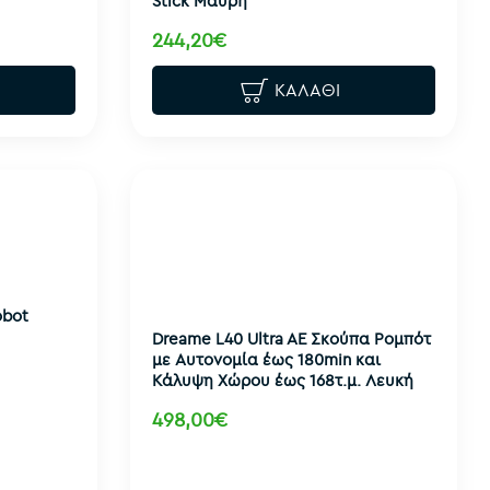
Stick Μαύρη
244,20€
ΚΑΛΆΘΙ
obot
Dreame L40 Ultra AE Σκούπα Ρομπότ
με Αυτονομία έως 180min και
Κάλυψη Χώρου έως 168τ.μ. Λευκή
498,00€