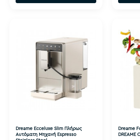
Dreame Ecceluxe Slim Πλήρως
Dreame F
Aυτόματη Mηχανή Espresso
DREAME CV