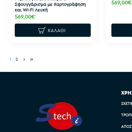
569,00€
Σφουγγάρισμα με Χαρτογράφηση
και Wi-Fi Λευκή
569,00€
ΚΑΛΆΘΙ
1
2
ΧΡΗ
ΣΧΕΤΙ
ΤΡΌΠ
ΑΠΟΣ