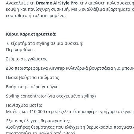
Ανακάλυψε τη
Dreame AirStyle Pro
, την απόλυτη πολυσυσκευή
κομψή και πανίσχυρη συσκευή. Με 6 εναλλάξιμα εξαρτήματα και
ευαίσθητα ή ταλαιπωρημένα.
Κύρια Χαρακτηριστικά
:
6 εξαρτήματα styling σε μία συσκευή:
Περιλαμβάνει:
Στόμιο στεγνώματος
Δύο περιστρεφόμενα Airwrap κυλινδρικά βουρτσάκια για μπούκ
Πλακέ βούρτσα ισιώματος
Βούρτσα με αέρα για όγκο
Styling concentrator (για στοχευμένο styling)
Πανίσχυρο μοτέρ:
Με έως και 110.000 στροφές/λεπτό, προσφέρει γρήγορο στέγνωμ
Έξυπνος έλεγχος θερμοκρασίας:
Αισθητήρας θερμότητας που ελέγχει τη θερμοκρασία πραγματικ
προστατεύει τα μαλλιά από φθορά.