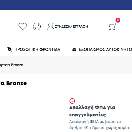
0
ΣΎΝΔΕΣΗ/ΕΓΓΡΑΦΉ
ΠΡΟΣΩΠΙΚΗ ΦΡΟΝΤΙΔΑ
ΕΞΟΠΛΙΣΜΌΣ ΑΥΤΟΚΙΝΉΤ
ύρτσα Bronze
σα Bronze
Απαλλαγή ΦΠΑ για
επαγγελματίες
Απαλλαγή ΦΠΑ με βάση το
άρθρο 39α
άμεσα χωρίς καμία