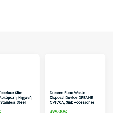
cceluxe Slim
Dreame Food Waste
Aυτόματη Mηχανή
Disposal Device DREAME
Stainless Steel
CVF70A, Sink Accessories
€
399,00€