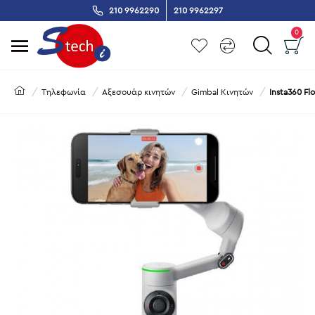
210 9962290
210 9962297
0
Τηλεφωνία
Αξεσουάρ κινητών
Gimbal Κινητών
Insta360 Fl