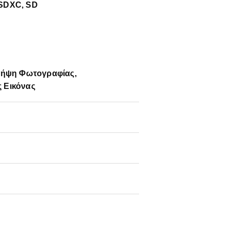
oSDXC, SD
 Λήψη Φωτογραφίας,
 Εικόνας