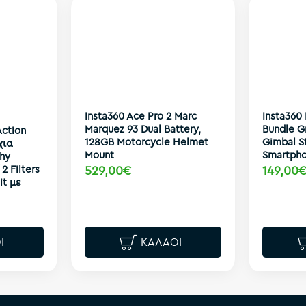
Insta360 Ace Pro 2 Marc
Insta360 
Marquez 93 Dual Battery,
Bundle G
Action
128GB Motorcycle Helmet
Gimbal St
χια
Mount
Smartph
hy
2 Filters
529,00€
149,00
it με
Ι
ΚΑΛΆΘΙ