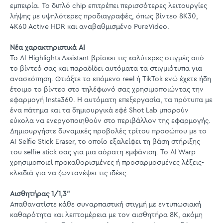
εμπειρία. Το διπλό chip επιτρέπει περισσότερες λειτουργίες
λήψης με υψηλότερες προδιαγραφές, όπως βίντεο 8K30,
4K60 Active HDR και αναβαθμισμένο PureVideo.
Νέα χαρακτηριστικά AI
Το AI Highlights Assistant βρίσκει τις καλύτερες στιγμές από
το βίντεό σας και παραδίδει αυτόματα τα στιγμιότυπα για
ανασκόπηση. Φτιάξτε το επόμενο reel ή TikTok ενώ έχετε ήδη
έτοιμο το βίντεο στο τηλέφωνό σας χρησιμοποιώντας την
εφαρμογή Insta360. Η αυτόματη επεξεργασία, τα πρότυπα με
ένα πάτημα και τα δημιουργικά εφέ Shot Lab μπορούν
εύκολα να ενεργοποιηθούν στο περιβάλλον της εφαρμογής.
Δημιουργήστε δυναμικές προβολές τρίτου προσώπου με το
AI Selfie Stick Eraser, το οποίο εξαλείφει τη βάση στήριξης
του selfie stick σας για μια αόρατη εμφάνιση. Το AI Warp
χρησιμοποιεί προκαθορισμένες ή προσαρμοσμένες λέξεις-
κλειδιά για να ζωντανέψει τις ιδέες.
Αισθητήρας 1/1,3"
Απαθανατίστε κάθε συναρπαστική στιγμή με εντυπωσιακή
καθαρότητα και λεπτομέρεια με τον αισθητήρα 8K, ακόμη