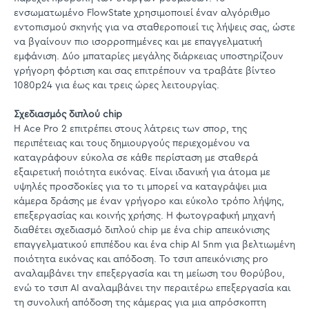
ενσωματωμένο FlowState χρησιμοποιεί έναν αλγόριθμο
εντοπισμού σκηνής για να σταθεροποιεί τις λήψεις σας, ώστε
να βγαίνουν πιο ισορροπημένες και με επαγγελματική
εμφάνιση. Δύο μπαταρίες μεγάλης διάρκειας υποστηρίζουν
γρήγορη φόρτιση και σας επιτρέπουν να τραβάτε βίντεο
1080p24 για έως και τρεις ώρες λειτουργίας.
Σχεδιασμός διπλού chip
Η Ace Pro 2 επιτρέπει στους λάτρεις των σπορ, της
περιπέτειας και τους δημιουργούς περιεχομένου να
καταγράφουν εύκολα σε κάθε περίσταση με σταθερά
εξαιρετική ποιότητα εικόνας. Είναι ιδανική για άτομα με
υψηλές προσδοκίες για το τι μπορεί να καταγράψει μια
κάμερα δράσης με έναν γρήγορο και εύκολο τρόπο λήψης,
επεξεργασίας και κοινής χρήσης. Η φωτογραφική μηχανή
διαθέτει σχεδιασμό διπλού chip με ένα chip απεικόνισης
επαγγελματικού επιπέδου και ένα chip AI 5nm για βελτιωμένη
ποιότητα εικόνας και απόδοση. Το τσιπ απεικόνισης pro
αναλαμβάνει την επεξεργασία και τη μείωση του θορύβου,
ενώ το τσιπ AI αναλαμβάνει την περαιτέρω επεξεργασία και
τη συνολική απόδοση της κάμερας για μια απρόσκοπτη