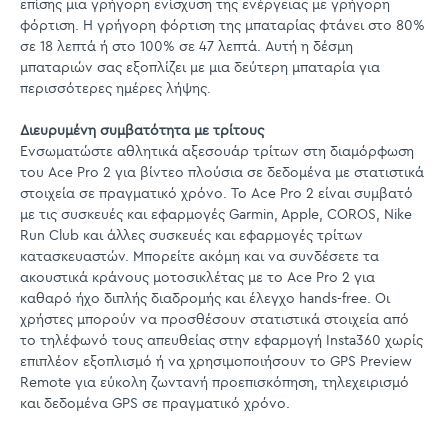
επίσης μια γρήγορη ενίσχυση της ενέργειας με γρήγορη
φόρτιση. Η γρήγορη φόρτιση της μπαταρίας φτάνει στο 80%
σε 18 λεπτά ή στο 100% σε 47 λεπτά. Αυτή η δέσμη
μπαταριών σας εξοπλίζει με μια δεύτερη μπαταρία για
περισσότερες ημέρες λήψης.
Διευρυμένη συμβατότητα με τρίτους
Ενσωματώστε αθλητικά αξεσουάρ τρίτων στη διαμόρφωση
του Ace Pro 2 για βίντεο πλούσια σε δεδομένα με στατιστικά
στοιχεία σε πραγματικό χρόνο. Το Ace Pro 2 είναι συμβατό
με τις συσκευές και εφαρμογές Garmin, Apple, COROS, Nike
Run Club και άλλες συσκευές και εφαρμογές τρίτων
κατασκευαστών. Μπορείτε ακόμη και να συνδέσετε τα
ακουστικά κράνους μοτοσικλέτας με το Ace Pro 2 για
καθαρό ήχο διπλής διαδρομής και έλεγχο hands-free. Οι
χρήστες μπορούν να προσθέσουν στατιστικά στοιχεία από
το τηλέφωνό τους απευθείας στην εφαρμογή Insta360 χωρίς
επιπλέον εξοπλισμό ή να χρησιμοποιήσουν το GPS Preview
Remote για εύκολη ζωντανή προεπισκόπηση, τηλεχειρισμό
και δεδομένα GPS σε πραγματικό χρόνο.