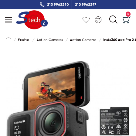
210 9962290
210 9962297
0
Εικόνα
Action Cameras
Action Cameras
Insta360 Ace Pro 2