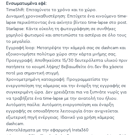
Ενσωματωμένα εφέ:
TimeShift: Επιταχύνετε το χρόνο και το χώρο.
Δυναμική χρονοκαθυστέρηση: Επιτύχετε ένα κινούμενο time-
lapse περικόπτοντας ένα ακίνητο βίντεο time-lapse στο post.
Starlapse: Κάντε εύκολη τη φωτογράφηση σε συνθήκες
χαμηλού φωτισμού και αποτυπώστε τα αστέρια σε όλο τους
το μεγαλείο.
Εγγραφή loop: Μετατρέψτε την κάμερά σας σε dashcam και
εξοικονομήστε πολύτιμο χώρο στην κάρτα μνήμης σας.
Προεγγραφή: Αποθηκεύστε 15/30 δευτερόλεπτα υλικού πριν
πατήσετε το κουμπί λήψης! Βεβαιωθείτε ότι δεν θα χάσετε
ποτέ μια σημαντική στιγμή.
Χρονομετρημένη καταγραφή: Προγραμματίστε την
ενεργοποίηση της κάμερας και την έναρξη της εγγραφής σε
συγκεκριμένη ώρα. Δεν χρειάζεται πια να ξυπνάτε νωρίς για
να τραβήξετε ένα time-lapse με την ανατολή του ήλιου.
Αυτόματη παύλα: Αυτόματη ενεργοποίηση και έναρξη
εγγραφής σε οποιαδήποτε λειτουργία όταν ανιχνεύεται
εξωτερική πηγή ενέργειας. Ιδανικό για χρήση κάμερας
dashcam.
Αποτελέσματα με την εφαρμογή Insta360