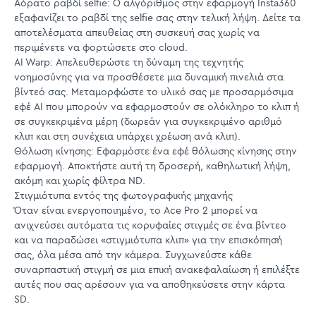
Αόρατο ραβδί selfie: Ο αλγόριθμος στην εφαρμογή Insta360
εξαφανίζει το ραβδί της selfie σας στην τελική λήψη. Δείτε τα
αποτελέσματα απευθείας στη συσκευή σας χωρίς να
περιμένετε να φορτώσετε στο cloud.
AI Warp: Απελευθερώστε τη δύναμη της τεχνητής
νοημοσύνης για να προσθέσετε μια δυναμική πινελιά στα
βίντεό σας. Μεταμορφώστε το υλικό σας με προσαρμόσιμα
εφέ AI που μπορούν να εφαρμοστούν σε ολόκληρο το κλιπ ή
σε συγκεκριμένα μέρη (δωρεάν για συγκεκριμένο αριθμό
κλιπ και στη συνέχεια υπάρχει χρέωση ανά κλιπ).
Θόλωση κίνησης: Εφαρμόστε ένα εφέ θόλωσης κίνησης στην
εφαρμογή. Αποκτήστε αυτή τη δροσερή, καθηλωτική λήψη,
ακόμη και χωρίς φίλτρα ND.
Στιγμιότυπα εντός της φωτογραφικής μηχανής
Όταν είναι ενεργοποιημένο, το Ace Pro 2 μπορεί να
ανιχνεύσει αυτόματα τις κορυφαίες στιγμές σε ένα βίντεο
και να παραδώσει «στιγμιότυπα κλιπ» για την επισκόπησή
σας, όλα μέσα από την κάμερα. Συγχωνεύστε κάθε
συναρπαστική στιγμή σε μια επική ανακεφαλαίωση ή επιλέξτε
αυτές που σας αρέσουν για να αποθηκεύσετε στην κάρτα
SD.