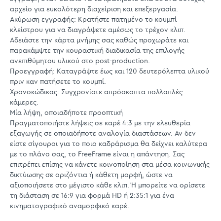
αρχείο για ευκολότερη διαχείριση και επεξεργασία.
Ακύρωση εγγραφής: Κρατήστε πατημένο το κουμπί
κλείστρου για να διαγράψετε αμέσως το τρέχον κλιπ.
Αδειάστε την κάρτα μνήμης σας καθώς προχωράτε και
παρακάμψτε την κουραστική διαδικασία της επιλογής
ανεπιθύμητου υλικού στο post-production.
Προεγγραφή: Καταγράψτε έως και 120 δευτερόλεπτα υλικού
πριν καν πατήσετε το κουμπί.
Χρονοκώδικας: Συγχρονίστε απρόσκοπτα πολλαπλές
κάμερες.
Μία λήψη, οποιαδήποτε προοπτική
Πραγματοποιήστε λήψεις σε καρέ 4:3 με την ελευθερία
εξαγωγής σε οποιαδήποτε αναλογία διαστάσεων. Αν δεν
είστε σίγουροι για το ποιο καδράρισμα θα δείχνει καλύτερα
με το πλάνο σας, το FreeFrame είναι η απάντηση. Σας
επιτρέπει επίσης να κάνετε κοινοποίηση στα μέσα κοινωνικής
δικτύωσης σε οριζόντια ή κάθετη μορφή, ώστε να
αξιοποιήσετε στο μέγιστο κάθε κλιπ. Ή μπορείτε να ορίσετε
τη διάσταση σε 16:9 για φορμά HD ή 2:35:1 για ένα
κινηματογραφικό αναμορφικό καρέ.