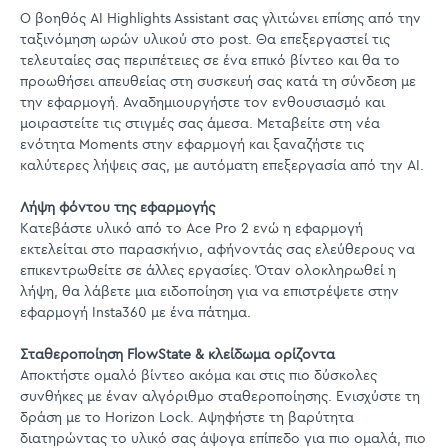
Ο βοηθός AI Highlights Assistant σας γλιτώνει επίσης από την
ταξινόμηση ωρών υλικού στο post. Θα επεξεργαστεί τις
τελευταίες σας περιπέτειες σε ένα επικό βίντεο και θα το
προωθήσει απευθείας στη συσκευή σας κατά τη σύνδεση με
την εφαρμογή. Αναδημιουργήστε τον ενθουσιασμό και
μοιραστείτε τις στιγμές σας άμεσα. Μεταβείτε στη νέα
ενότητα Moments στην εφαρμογή και ξαναζήστε τις
καλύτερες λήψεις σας, με αυτόματη επεξεργασία από την AI.
Λήψη φόντου της εφαρμογής
Κατεβάστε υλικό από το Ace Pro 2 ενώ η εφαρμογή
εκτελείται στο παρασκήνιο, αφήνοντάς σας ελεύθερους να
επικεντρωθείτε σε άλλες εργασίες. Όταν ολοκληρωθεί η
λήψη, θα λάβετε μια ειδοποίηση για να επιστρέψετε στην
εφαρμογή Insta360 με ένα πάτημα.
Σταθεροποίηση FlowState & κλείδωμα ορίζοντα
Αποκτήστε ομαλό βίντεο ακόμα και στις πιο δύσκολες
συνθήκες με έναν αλγόριθμο σταθεροποίησης. Ενισχύστε τη
δράση με το Horizon Lock. Αψηφήστε τη βαρύτητα
διατηρώντας το υλικό σας άψογα επίπεδο για πιο ομαλά, πιο