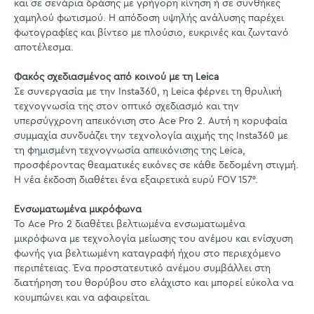
και σε σενάρια δράσης με γρήγορη κίνηση ή σε συνθήκες
χαμηλού φωτισμού. Η απόδοση υψηλής ανάλυσης παρέχει
φωτογραφίες και βίντεο με πλούσιο, ευκρινές και ζωντανό
αποτέλεσμα.
Φακός σχεδιασμένος από κοινού με τη Leica
Σε συνεργασία με την Insta360, η Leica φέρνει τη θρυλική
τεχνογνωσία της στον οπτικό σχεδιασμό και την
υπερσύγχρονη απεικόνιση στο Ace Pro 2. Αυτή η κορυφαία
συμμαχία συνδυάζει την τεχνολογία αιχμής της Insta360 με
τη φημισμένη τεχνογνωσία απεικόνισης της Leica,
προσφέροντας θεαματικές εικόνες σε κάθε δεδομένη στιγμή.
Η νέα έκδοση διαθέτει ένα εξαιρετικά ευρύ FOV 157°.
Ενσωματωμένα μικρόφωνα
Το Ace Pro 2 διαθέτει βελτιωμένα ενσωματωμένα
μικρόφωνα με τεχνολογία μείωσης του ανέμου και ενίσχυση
φωνής για βελτιωμένη καταγραφή ήχου στο περιεχόμενο
περιπέτειας. Ένα προστατευτικό ανέμου συμβάλλει στη
διατήρηση του θορύβου στο ελάχιστο και μπορεί εύκολα να
κουμπώνει και να αφαιρείται.