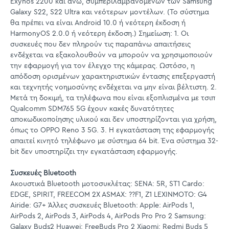
Exynos 2200 και άνω, συμπεριλαμβανομένων των Samsung
Galaxy S22, S22 Ultra και νεότερων μοντέλων. (Το σύστημα
θα πρέπει να είναι Android 10.0 ή νεότερη έκδοση ή
HarmonyOS 2.0.0 ή νεότερη έκδοση.) Σημείωση: 1. Οι
συσκευές που δεν πληρούν τις παραπάνω απαιτήσεις
ενδέχεται να εξακολουθούν να μπορούν να χρησιμοποιούν
την εφαρμογή για τον έλεγχο της κάμερας. Ωστόσο, η
απόδοση ορισμένων χαρακτηριστικών έντασης επεξεργαστή
και τεχνητής νοημοσύνης ενδέχεται να μην είναι βέλτιστη. 2.
Μετά τη δοκιμή, τα τηλέφωνα που είναι εξοπλισμένα με τσιπ
Qualcomm SDM765 5G έχουν κακές δυνατότητες
αποκωδικοποίησης υλικού και δεν υποστηρίζονται για χρήση,
όπως το OPPO Reno 3 5G. 3. Η εγκατάσταση της εφαρμογής
απαιτεί κινητό τηλέφωνο με σύστημα 64 bit. Ένα σύστημα 32-
bit δεν υποστηρίζει την εγκατάσταση εφαρμογής.
Συσκευές Bluetooth
Ακουστικά Bluetooth μοτοσυκλέτας: SENA: 5R, ST1 Cardo:
EDGE, SPIRIT, FREECOM 2X ASMAX: ??F1, Z1 LEXINMOTO: G4
Airide: G7+ Άλλες συσκευές Bluetooth: Apple: AirPods 1,
AirPods 2, AirPods 3, AirPods 4, AirPods Pro Pro 2 Samsung:
Galaxy Buds2 Huawei: FreeBuds Pro 2 Xiaomi: Redmi Buds 5