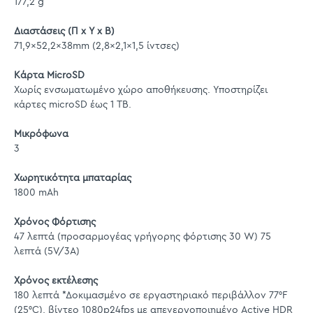
177,2 g
Διαστάσεις (Π x Υ x Β)
71,9x52,2x38mm (2,8x2,1x1,5 ίντσες)
Κάρτα MicroSD
Χωρίς ενσωματωμένο χώρο αποθήκευσης. Υποστηρίζει
κάρτες microSD έως 1 TB.
Μικρόφωνα
3
Χωρητικότητα μπαταρίας
1800 mAh
Χρόνος Φόρτισης
47 λεπτά (προσαρμογέας γρήγορης φόρτισης 30 W) 75
λεπτά (5V/3A)
Χρόνος εκτέλεσης
180 λεπτά *Δοκιμασμένο σε εργαστηριακό περιβάλλον 77°F
(25°C), βίντεο 1080p24fps με απενεργοποιημένο Active HDR