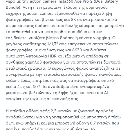
νερό με την action camera Insta360 Ace Pro 2 (Dual Battery
Bundle). Αυτή η ενημερωμένη έκδοση της συμπαγούς,
εύχρηστης action camera εξακολουθεί να παρέχει λήψη
φωτογραφιών και βίντεο έως και 8K σε ένα μικροσκοπικό
σώμα κάμερας δράσης με τσιπ διπλής κάμερας που μπορεί να
τοποθετηθεί και να μεταφερθεί οπουδήποτε όταν
ταξιδεύετε, γυρίζετε βίντεο δράσης ή κάνετε vlogging. Ο
μεγάλος αισθητήρας 1/1,3" σας επιτρέπει να αποτυπώνετε
φωτογραφίες με ανάλυση έως και 8K30 και διαθέτει
αυτόματη λειτουργία HDR και εξαιρετική απόδοση σε
συνθήκες χαμηλού φωτισμού για να αποτυπώνετε ζωντανά,
ρεαλιστικά χρώματα. Ο ευρυγώνιος φακός αναπτύχθηκε σε
συνεργασία με την εταιρεία κατασκευής φακών παγκόσμιας
κλάσης Leica, επιτρέποντάς σας να καταγράφετε οπτικό
πεδίο έως και 157°. Τα αναβαθμισμένα ενσωματωμένα
μικρόφωνα βελτιώνουν τη λήψη ήχου και ένα τσιπ AI
ενισχύει την ισχύ της απεικόνισής σας.
Η οπίσθια οθόνη αφής 2,5 ιντσών με ζωντανή προβολή
αναδιπλώνεται για να χρησιμοποιηθεί ως μπροστινή ή πίσω
όψη, ενώ υπάρχει και μια μπροστινή οθόνη 0,7 ιντσών που
παρέχει προβολή των ενεργών ρυθμίσεων. Το