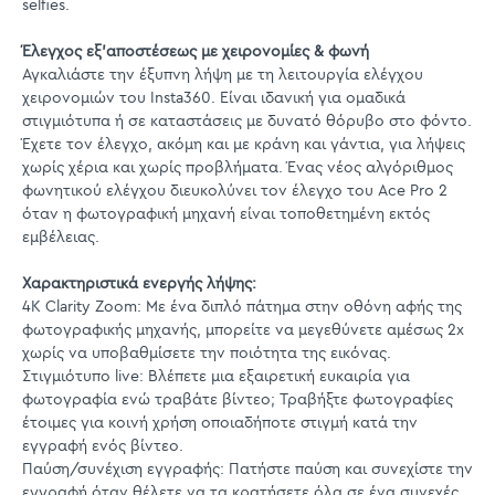
selfies.
Έλεγχος εξ'αποστέσεως με χειρονομίες & φωνή
Αγκαλιάστε την έξυπνη λήψη με τη λειτουργία ελέγχου
χειρονομιών του Insta360. Είναι ιδανική για ομαδικά
στιγμιότυπα ή σε καταστάσεις με δυνατό θόρυβο στο φόντο.
Έχετε τον έλεγχο, ακόμη και με κράνη και γάντια, για λήψεις
χωρίς χέρια και χωρίς προβλήματα. Ένας νέος αλγόριθμος
φωνητικού ελέγχου διευκολύνει τον έλεγχο του Ace Pro 2
όταν η φωτογραφική μηχανή είναι τοποθετημένη εκτός
εμβέλειας.
Χαρακτηριστικά ενεργής λήψης:
4K Clarity Zoom: Με ένα διπλό πάτημα στην οθόνη αφής της
φωτογραφικής μηχανής, μπορείτε να μεγεθύνετε αμέσως 2x
χωρίς να υποβαθμίσετε την ποιότητα της εικόνας.
Στιγμιότυπο live: Βλέπετε μια εξαιρετική ευκαιρία για
φωτογραφία ενώ τραβάτε βίντεο; Τραβήξτε φωτογραφίες
έτοιμες για κοινή χρήση οποιαδήποτε στιγμή κατά την
εγγραφή ενός βίντεο.
Παύση/συνέχιση εγγραφής: Πατήστε παύση και συνεχίστε την
εγγραφή όταν θέλετε να τα κρατήσετε όλα σε ένα συνεχές