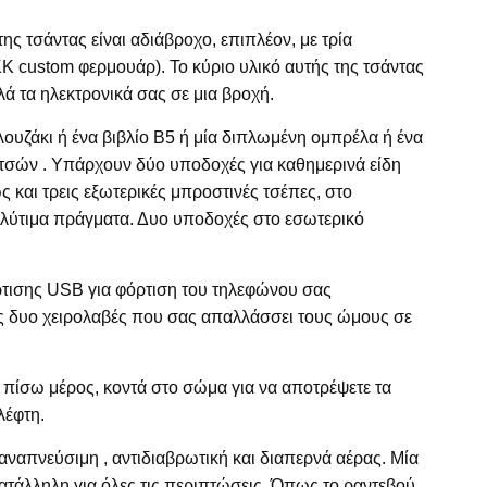
ης τσάντας είναι αδιάβροχο, επιπλέον, με τρία
 custom φερμουάρ). Το κύριο υλικό αυτής της τσάντας
λά τα ηλεκτρονικά σας σε μια βροχή.
ουζάκι ή ένα βιβλίο Β5 ή μία διπλωμένη ομπρέλα ή ένα
ντσών . Υπάρχουν δύο υποδοχές για καθημερινά είδη
και τρεις εξωτερικές μπροστινές τσέπες, στο
ολύτιμα πράγματα. Δυο υποδοχές στο εσωτερικό
όρτισης USB για φόρτιση του τηλεφώνου σας
ς δυο χειρολαβές που σας απαλλάσσει τους ώμους σε
ο πίσω μέρος, κοντά στο σώμα για να αποτρέψετε τα
λέφτη.
 αναπνεύσιμη , αντιδιαβρωτική και διαπερνά αέρας. Μία
ατάλληλη για όλες τις περιπτώσεις. Όπως το ραντεβού,