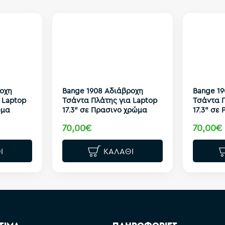
οχη
Bange 1908 Αδιάβροχη
Bange 1
 Laptop
Τσάντα Πλάτης για Laptop
Τσάντα Π
ώμα
17.3" σε Πρασινο χρώμα
17.3" σε
70,00€
70,00€
Ι
ΚΑΛΆΘΙ