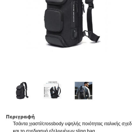
Περιγραφή
Τσάντα χιαστί/crossbody υψηλής ποιότητας ιταλικής σχεδ
και το σχεδιασμό εξελιγμένων sling bag.