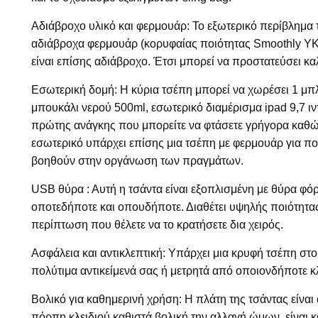
Αδιάβροχο υλικό και φερμουάρ: Το εξωτερικό περίβλημα τ
αδιάβροχα φερμουάρ (κορυφαίας ποιότητας Smoothly YKK
είναι επίσης αδιάβροχο. Έτσι μπορεί να προστατεύσει κα
Εσωτερική δομή: Η κύρια τσέπη μπορεί να χωρέσει 1 μπλ
μπουκάλι νερού 500ml, εσωτερικό διαμέρισμα ipad 9,7 ι
πρώτης ανάγκης που μπορείτε να φτάσετε γρήγορα καθώς 
εσωτερικό υπάρχει επίσης μια τσέπη με φερμουάρ για π
βοηθούν στην οργάνωση των πραγμάτων.
USB θύρα : Αυτή η τσάντα είναι εξοπλισμένη με θύρα φ
οποτεδήποτε και οπουδήποτε. Διαθέτει υψηλής ποιότητα
περίπτωση που θέλετε να το κρατήσετε δια χειρός.
Ασφάλεια και αντικλεπτική: Υπάρχει μια κρυφή τσέπη στ
πολύτιμα αντικείμενά σας ή μετρητά από οποιονδήποτε κ
Βολικό για καθημερινή χρήση: Η πλάτη της τσάντας είναι
πόρπη κλειδιού καθιστά βολική την αλλαγή ώμων, είναι κ