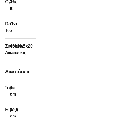
Όγκος
36
lt
Roll
Όχι
Top
Συνολικές
46x30.5x20
Διαστάσεις
cm
Διαστάσεις
Ύψος
46
cm
Μήκος
30,5
cm