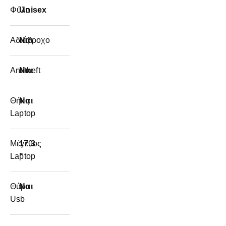
Φύλο
Unisex
Αδιάβροχο
Ναι
Antitheft
Ναι
Θήκη
Ναι
Laptop
Μέγεθος
17,3
Laptop
"
Θύρα
Ναι
Usb