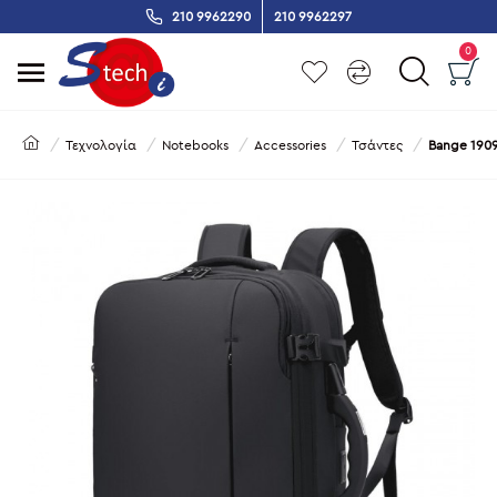
210 9962290
210 9962297
0
Τεχνολογία
Notebooks
Accessories
Τσάντες
Bange 1909