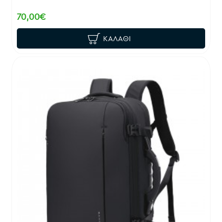
70,00€
ΚΑΛΆΘΙ