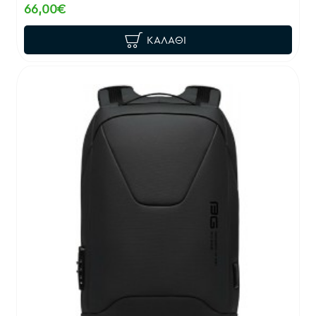
66,00€
ΚΑΛΆΘΙ