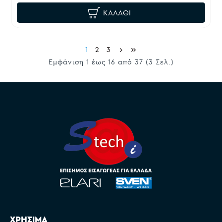
ΚΑΛΆΘΙ
1
2
3
Εμφάνιση 1 έως 16 από 37 (3 Σελ.)
ΧΡΗΣΙΜΑ