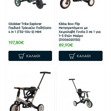
Globber Trike Explorer
Kikka Boo Flip
Παιδικό Τρίκυκλο Ποδήλατο
Μετατρεπόμενο με
4 In 1 (732-104-2) Mint
Χειρολαβή Γονέα 3 σε 1 για
1-5 Ετών Μαύρο
(31006020150)
197,80€
89,90€
ΚΑΛΆΘΙ
ΚΑΛΆΘΙ