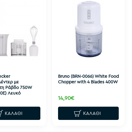
ecker
Bruno (BRN-0066) White Food
έντερ με
Chopper with 4 Blades 400W
τη Ράβδο 750W
0Ε) Λευκό
14,90€
ΚΑΛΆΘΙ
ΚΑΛΆΘΙ