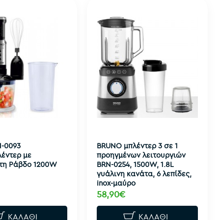
N-0093
BRUNO μπλέντερ 3 σε 1
έντερ με
προηγμένων λειτουργιών
τη Ράβδο 1200W
BRN-0254, 1500W, 1.8L
γυάλινη κανάτα, 6 λεπίδες,
inox-μαύρο
58,90€
ΚΑΛΆΘΙ
ΚΑΛΆΘΙ