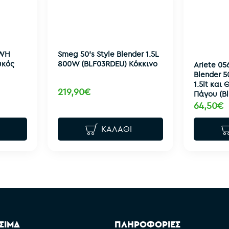
0WH
Smeg 50's Style Blender 1.5L
υκός
800W (BLF03RDEU) Κόκκινο
Ariete 05
Blender 
1.5lt και
219,90€
Πάγου (Bl
64,50€
ΚΑΛΆΘΙ
ΣΙΜΑ
ΠΛΗΡΟΦΟΡΙΕΣ