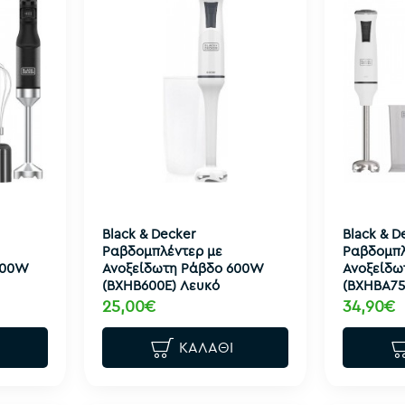
Black & Decker
Black & D
Ραβδομπλέντερ με
Ραβδομπλ
500W
Ανοξείδωτη Ράβδο 600W
Ανοξείδω
(BXHB600E) Λευκό
(ΒΧΗΒΑ75
25,00€
34,90€
ΚΑΛΆΘΙ