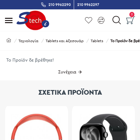
210 9962290
210 9962297
0
Τεχνολογία
Tablets και Αξεσουάρ
Tablets
Το Προϊόν δε βρέ
Το Προϊόν δε βρέθηκε!
Συνέχεια
ΣΧΕΤΙΚΑ ΠΡΟΪΟΝΤΑ