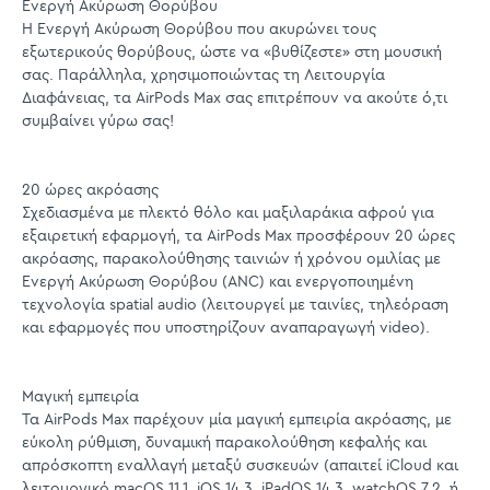
Ενεργή Ακύρωση Θορύβου
Η Ενεργή Ακύρωση Θορύβου που ακυρώνει τους
εξωτερικούς θορύβους, ώστε να «βυθίζεστε» στη μουσική
σας. Παράλληλα, χρησιμοποιώντας τη Λειτουργία
Διαφάνειας, τα AirPods Max σας επιτρέπουν να ακούτε ό,τι
συμβαίνει γύρω σας!
20 ώρες ακρόασης
Σχεδιασμένα με πλεκτό θόλο και μαξιλαράκια αφρού για
εξαιρετική εφαρμογή, τα AirPods Max προσφέρουν 20 ώρες
ακρόασης, παρακολούθησης ταινιών ή χρόνου ομιλίας με
Ενεργή Ακύρωση Θορύβου (ANC) και ενεργοποιημένη
τεχνολογία spatial audio (λειτουργεί με ταινίες, τηλεόραση
και εφαρμογές που υποστηρίζουν αναπαραγωγή video).
Μαγική εμπειρία
Τα AirPods Max παρέχουν μία μαγική εμπειρία ακρόασης, με
εύκολη ρύθμιση, δυναμική παρακολούθηση κεφαλής και
απρόσκοπτη εναλλαγή μεταξύ συσκευών (απαιτεί iCloud και
λειτουργικό macOS 11.1, iOS 14.3, iPadOS 14.3, watchOS 7.2, ή