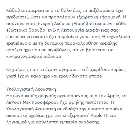
Κάθε λεπτομέρεια από το θόλο έως τα μαξιλαράκια έχει
σχεδιαστεί, ώστε να προσφέρουν εξαιρετική εφαρμογή. Η
ασυναγώνιστη Ενεργή Ακύρωση Θορύβου ακυρώνει κάθε
εξωτερικό θόρυβο, ενώ η Λειτουργία Διαφάνειας σας
επιτρέπει να ακούτε ό,τι συμβαίνει γύρω σας. Η τεχνολογία
spatial audio με τη δυναμική παρακολούθηση κεφαλής
παρέχει ήχο που σε περιβάλλει, σα να βρίσκεσαι σε
κινηματογραφική αίθουσα.
Οι χρήστες που τα έχουν αγοράσει τα ξεχωρίζουν κυρίως
γιατί έχουν καλό ήχο και έχουν δυνατό μπάσο.
Υπολογιστική Ακουστική
Με δυναμικούς οδηγούς σχεδιασμένους από την Apple, τα
AirPods Max προσφέρουν ήχο υψηλής πιστότητας. H
Υπολογιστική Ακουστική συνδυάζει την προσαρμοσμένη
ακουστική σχεδίαση με τον επεξεργαστή Apple H1 και
λογισμικό για ασύλληπτη εμπειρία ακρόασης.