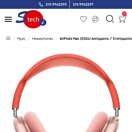
210 9962290
210 9962297
0
Ήχος
Headphones
AirPods Max (2024) Ασύρματα / Ενσύρματα 