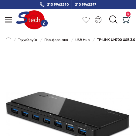
210 9962290
210 9962297
0
Τεχνολογία
Περιφερειακά
USB Hub
TP-LINK UH700 USB 3.