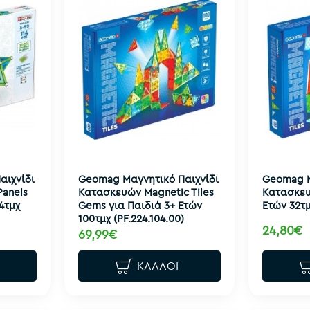
αιχνίδι
Geomag Μαγνητικό Παιχνίδι
Geomag Μ
Panels
Κατασκευών Magnetic Tiles
Κατασκευ
4τμχ
Gems για Παιδιά 3+ Ετών
Ετών 32τμ
100τμχ (PF.224.104.00)
24,80€
69,99€
ΚΑΛΆΘΙ