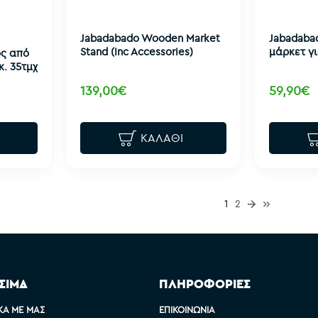
Jabadabado Wooden Market
Jabadabad
Stand (Inc Accessories)
μάρκετ γ
ος από
κ. 35τμχ
139,00€
59,90€
ΚΑΛΆΘΙ
1
2
ΣΙΜΑ
ΠΛΗΡΟΦΟΡΙΕΣ
ΚΆ ΜΕ ΜΑΣ
ΕΠΙΚΟΙΝΩΝΊΑ