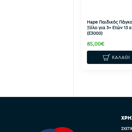
Hape Παιδικός Πάγκ
Ξύλο για 3+ Ετών 13 ε
(E3000)
85,00€
ΚΑΛΆΘΙ
ΧΡΗ
ΣΧΕΤΙ