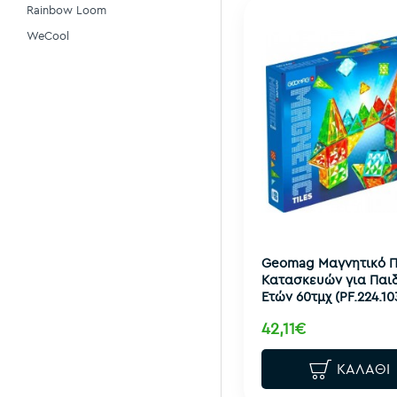
Rainbow Loom
WeCool
Geomag Μαγνητικό Π
Κατασκευών για Παιδ
Ετών 60τμχ (PF.224.10
42,11€
ΚΑΛΆΘΙ