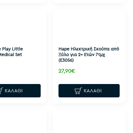
 Play Little
Hape Ηλεκτρική Σκούπα από
Medical Set
Ξύλο για 2+ Ετών 7τμχ
(E3056)
27,90€
ΚΑΛΆΘΙ
ΚΑΛΆΘΙ