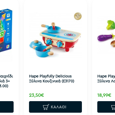
αιχνίδι
Hape Playfully Delicious
Hape Play
ιά 3+
Ξύλινα Κουζινικά (E3170)
Ξύλινα Λα
3.00)
23,50€
18,99€
ΚΑΛΆΘΙ