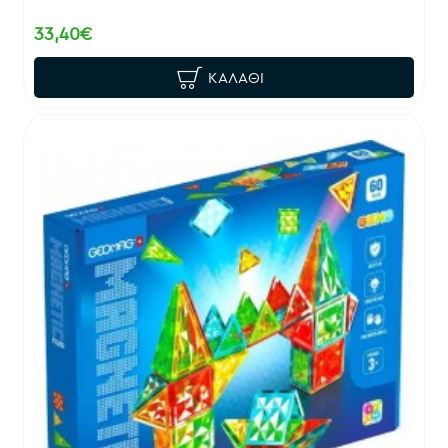
33,40€
ΚΑΛΆΘΙ