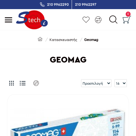
210 9962290
210 9962297
0
Κατασκευαστής
Geomag
GEOMAG