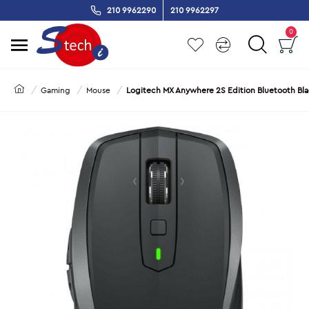
210 9962290
210 9962297
0
Gaming
Mouse
Logitech MX Anywhere 2S Edition Bluetooth Bla