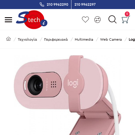
210 9962290
210 9962297
0
Τεχνολογία
Περιφερειακά
Multimedia
Web Camera
Log