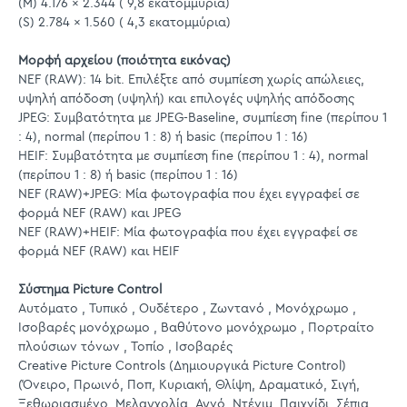
(M) 4.176 x 2.344 ( 9,8 εκατομμύρια)
(S) 2.784 x 1.560 ( 4,3 εκατομμύρια)
Μορφή αρχείου (ποιότητα εικόνας)
NEF (RAW): 14 bit. Επιλέξτε από συμπίεση χωρίς απώλειες,
υψηλή απόδοση (υψηλή) και επιλογές υψηλής απόδοσης
JPEG: Συμβατότητα με JPEG-Baseline, συμπίεση fine (περίπου 1
: 4), normal (περίπου 1 : 8) ή basic (περίπου 1 : 16)
HEIF: Συμβατότητα με συμπίεση fine (περίπου 1 : 4), normal
(περίπου 1 : 8) ή basic (περίπου 1 : 16)
NEF (RAW)+JPEG: Μία φωτογραφία που έχει εγγραφεί σε
φορμά NEF (RAW) και JPEG
NEF (RAW)+HEIF: Μία φωτογραφία που έχει εγγραφεί σε
φορμά NEF (RAW) και HEIF
Σύστημα Picture Control
Αυτόματο , Τυπικό , Ουδέτερο , Ζωντανό , Μονόχρωμο ,
Ισοβαρές μονόχρωμο , Βαθύτονο μονόχρωμο , Πορτραίτο
πλούσιων τόνων , Τοπίο , Ισοβαρές
Creative Picture Controls (Δημιουργικά Picture Control)
(Όνειρο, Πρωινό, Ποπ, Κυριακή, Θλίψη, Δραματικό, Σιγή,
Ξεθωριασμένο, Μελαγχολία, Αγνό, Ντένιμ, Παιχνίδι, Σέπια,