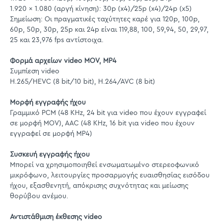
1.920 x 1.080 (αργή κίνηση): 30p (x4)/25p (x4)/24p (x5)
Σημείωση: Οι πραγματικές ταχύτητες καρέ για 120p, 100p,
60p, 50p, 30p, 25p και 24p είναι 119,88, 100, 59,94, 50, 29,97,
25 και 23,976 fps αντίστοιχα.
Φορμά αρχείων video
MOV, MP4
Συμπίεση video
H.265/HEVC (8 bit/10 bit), H.264/AVC (8 bit)
Μορφή εγγραφής ήχου
Γραμμικό PCM (48 KHz, 24 bit για video που έχουν εγγραφεί
σε μορφή MOV), AAC (48 KHz, 16 bit για video που έχουν
εγγραφεί σε μορφή MP4)
Συσκευή εγγραφής ήχου
Μπορεί να χρησιμοποιηθεί ενσωματωμένο στερεοφωνικό
μικρόφωνο, λειτουργίες προσαρμογής ευαισθησίας εισόδου
ήχου, εξασθενητή, απόκρισης συχνότητας και μείωσης
θορύβου ανέμου.
Αντιστάθμιση έκθεσης video