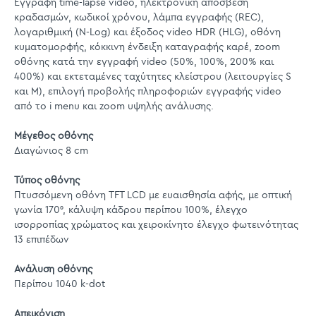
Εγγραφή time-lapse video, ηλεκτρονική απόσβεση
κραδασμών, κωδικοί χρόνου, λάμπα εγγραφής (REC),
λογαριθμική (Ν-Log) και έξοδος video HDR (HLG), οθόνη
κυματομορφής, κόκκινη ένδειξη καταγραφής καρέ, zoom
οθόνης κατά την εγγραφή video (50%, 100%, 200% και
400%) και εκτεταμένες ταχύτητες κλείστρου (λειτουργίες S
και M), επιλογή προβολής πληροφοριών εγγραφής video
από το i menu και zoom υψηλής ανάλυσης.
Μέγεθος οθόνης
Διαγώνιος 8 cm
Τύπος οθόνης
Πτυσσόμενη οθόνη TFT LCD με ευαισθησία αφής, με οπτική
γωνία 170°, κάλυψη κάδρου περίπου 100%, έλεγχο
ισορροπίας χρώματος και χειροκίνητο έλεγχο φωτεινότητας
13 επιπέδων
Ανάλυση οθόνης
Περίπου 1040 k-dot
Απεικόνιση