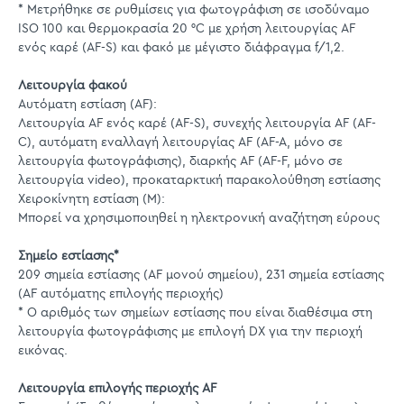
* Μετρήθηκε σε ρυθμίσεις για φωτογράφιση σε ισοδύναμο
ISO 100 και θερμοκρασία 20 °C με χρήση λειτουργίας AF
ενός καρέ (AF-S) και φακό με μέγιστο διάφραγμα f/1,2.
Λειτουργία φακού
Αυτόματη εστίαση (AF):
Λειτουργία AF ενός καρέ (AF-S), συνεχής λειτουργία AF (AF-
C), αυτόματη εναλλαγή λειτουργίας AF (AF-A, μόνο σε
λειτουργία φωτογράφισης), διαρκής AF (AF-F, μόνο σε
λειτουργία video), προκαταρκτική παρακολούθηση εστίασης
Χειροκίνητη εστίαση (M):
Μπορεί να χρησιμοποιηθεί η ηλεκτρονική αναζήτηση εύρους
Σημείο εστίασης*
209 σημεία εστίασης (AF μονού σημείου), 231 σημεία εστίασης
(AF αυτόματης επιλογής περιοχής)
* Ο αριθμός των σημείων εστίασης που είναι διαθέσιμα στη
λειτουργία φωτογράφισης με επιλογή DX για την περιοχή
εικόνας.
Λειτουργία επιλογής περιοχής AF