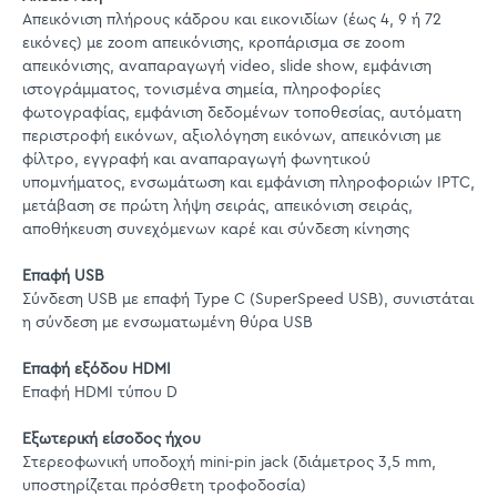
Απεικόνιση πλήρους κάδρου και εικονιδίων (έως 4, 9 ή 72
εικόνες) με zoom απεικόνισης, κροπάρισμα σε zoom
απεικόνισης, αναπαραγωγή video, slide show, εμφάνιση
ιστογράμματος, τονισμένα σημεία, πληροφορίες
φωτογραφίας, εμφάνιση δεδομένων τοποθεσίας, αυτόματη
περιστροφή εικόνων, αξιολόγηση εικόνων, απεικόνιση με
φίλτρο, εγγραφή και αναπαραγωγή φωνητικού
υπομνήματος, ενσωμάτωση και εμφάνιση πληροφοριών IPTC,
μετάβαση σε πρώτη λήψη σειράς, απεικόνιση σειράς,
αποθήκευση συνεχόμενων καρέ και σύνδεση κίνησης
Επαφή USB
Σύνδεση USB με επαφή Type C (SuperSpeed USB), συνιστάται
η σύνδεση με ενσωματωμένη θύρα USB
Επαφή εξόδου HDMI
Επαφή HDMI τύπου D
Εξωτερική είσοδος ήχου
Στερεοφωνική υποδοχή mini-pin jack (διάμετρος 3,5 mm,
υποστηρίζεται πρόσθετη τροφοδοσία)