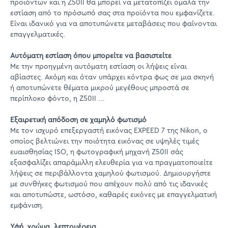
προϊόντων και η Z50II θα μπορεί να μετατοπίζει ομαλά την
εστίαση από το πρόσωπό σας στα προϊόντα που εμφανίζετε.
Είναι ιδανικό για να αποτυπώνετε μεταβάσεις που φαίνονται
επαγγελματικές.
Αυτόματη εστίαση όπου μπορείτε να βασιστείτε
Με την προηγμένη αυτόματη εστίαση οι λήψεις είναι
αβίαστες. Ακόμη και όταν υπάρχει κόντρα φως σε μια σκηνή
ή αποτυπώνετε θέματα μικρού μεγέθους μπροστά σε
περίπλοκο φόντο, η Z50II ...
Εξαιρετική απόδοση σε χαμηλό φωτισμό
Με τον ισχυρό επεξεργαστή εικόνας EXPEED 7 της Nikon, ο
οποίος βελτιώνει την ποιότητα εικόνας σε υψηλές τιμές
ευαισθησίας ISO, η φωτογραφική μηχανή Z50II σάς
εξασφαλίζει απαράμιλλη ελευθερία για να πραγματοποιείτε
λήψεις σε περιβάλλοντα χαμηλού φωτισμού. Δημιουργήστε
με συνθήκες φωτισμού που απέχουν πολύ από τις ιδανικές
και αποτυπώστε, ωστόσο, καθαρές εικόνες με επαγγελματική
εμφάνιση.
Υφή, χρώμα, λεπτομέρεια