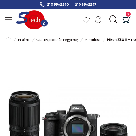
210 9962290
210 9962297
0
Εικόνα
Φωτογραφικές Μηχανές
Mirrorless
Nikon Z50 II Mir