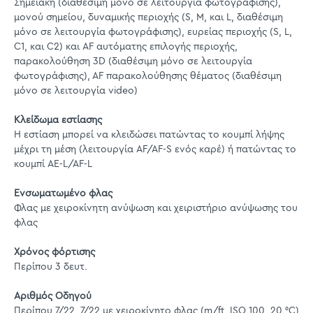
Σημειακή (διαθέσιμη μόνο σε λειτουργία φωτογράφισης),
μονού σημείου, δυναμικής περιοχής (S, M, και L, διαθέσιμη
μόνο σε λειτουργία φωτογράφισης), ευρείας περιοχής (S, L,
C1, και C2) και AF αυτόματης επιλογής περιοχής,
παρακολούθηση 3D (διαθέσιμη μόνο σε λειτουργία
φωτογράφισης), AF παρακολούθησης θέματος (διαθέσιμη
μόνο σε λειτουργία video)
Κλείδωμα εστίασης
Η εστίαση μπορεί να κλειδώσει πατώντας το κουμπί λήψης
μέχρι τη μέση (λειτουργία AF/AF-S ενός καρέ) ή πατώντας το
κουμπί AE-L/AF-L
Ενσωματωμένο φλας
Φλας με χειροκίνητη ανύψωση και χειριστήριο ανύψωσης του
φλας
Χρόνος φόρτισης
Περίπου 3 δευτ.
Αριθμός Οδηγού
Περίπου 7/22, 7/22 με χειροκίνητο φλας (m/ft, ISO 100, 20 °C)