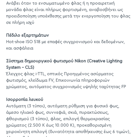
Ανάβει όταν το ενσωματωμένο φλας ή η προαιρετική
μονάδα φλας είναι πλήρως φορτισμένη, αναβοσβήνει ως
προειδοποίηση υποέκθεσης μετά την ενεργοποίηση του φλας
σε πλήρη ισχύ
Πέδιλο εξαρτημάτων
Hot-shoe ISO 518 με επαφές συγχρονισμού και δεδομένων,
και ασφάλεια
Σύστημα δημιουργικού φωτισμού Nikon (Creative Lighting
System - CLS)
Έλεγχος φλας i-TTL, οπτικός Προηγμένος ασύρματος
φωτισμός, κλείδωμα FV, Επικοινωνία πληροφοριών
χρώματος, αυτόματος συγχρονισμός υψηλής ταχύτητας FP
Ισορροπία λευκού
Αυτόματη (3 τύποι), αυτόματη ρύθμιση για φυσικό φως,
άμεσο ηλιακό φως, συννεφιά, σκιά, πυρακτώσεως,
φθορισμού (3 τύποι), φλας, επιλογή θερμοκρασίας
χρώματος (2.500 Κ έως 10.000 Κ), προκαθορισμένη
χειροκίνητη επιλογή (δυνατότητα αποθήκευσης έως 6 τιμών),