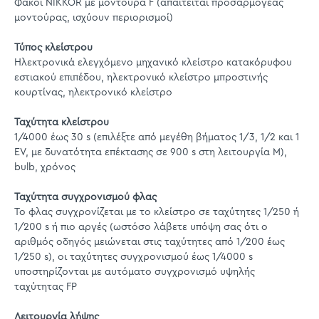
Φακοί NIKKOR με μοντούρα F (απαιτείται προσαρμογέας
μοντούρας, ισχύουν περιορισμοί)
Τύπος κλείστρου
Ηλεκτρονικά ελεγχόμενο μηχανικό κλείστρο κατακόρυφου
εστιακού επιπέδου, ηλεκτρονικό κλείστρο μπροστινής
κουρτίνας, ηλεκτρονικό κλείστρο
Ταχύτητα κλείστρου
1/4000 έως 30 s (επιλέξτε από μεγέθη βήματος 1/3, 1/2 και 1
EV, με δυνατότητα επέκτασης σε 900 s στη λειτουργία M),
bulb, χρόνος
Ταχύτητα συγχρονισμού φλας
Το φλας συγχρονίζεται με το κλείστρο σε ταχύτητες 1/250 ή
1/200 s ή πιο αργές (ωστόσο λάβετε υπόψη σας ότι ο
αριθμός οδηγός μειώνεται στις ταχύτητες από 1/200 έως
1/250 s), οι ταχύτητες συγχρονισμού έως 1/4000 s
υποστηρίζονται με αυτόματο συγχρονισμό υψηλής
ταχύτητας FP
Λειτουργία λήψης