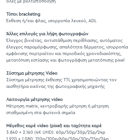
όλες με βελτιστοποίηση
Τύποι bracketing
Έκθεση ή/και φλας, ισορροπία λευκού, ADL
Άλλες επιλογές για λήψη φωτογραφιών
Έλεγχος βινιέτας, αντιστάθμιση περίθλασης, αυτόματος
έλεγχος παραμόρφωσης, απαλότητα δέρματος, ισορροπία
εμφάνισης πορτραίτου και περιοδικός χρονοδιακόπτης,
μετατόπιση εστίασης και φωτογράφιση μετατόπισης pixel
Σύστημα μέτρησης Video
Σύστημα μέτρησης έκθεσης TTL χρησιμοποιώντας τον
αισθητήρα εικόνας της φωτογραφικής μηχανής
Λειτουργία μέτρησης video
Μέτρηση matrix, κεντροβαρής μέτρηση ή μέτρηση
σταθμισμένη στα φωτεινά σημεία
Μέγεθος καρέ video (pixel) και ταχύτητα καρέ
3.840 x 2.160 (4K UHD): 60p/50p/30p/25p/24p
1.920 x 1.080: 120p/100p/60p/50p/30p/25p/24p