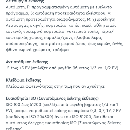
Λειτουργία έκθεσης
Αυτόματη, P: προγραμματισμένη αυτόματη με ευέλικτο
πρόγραμμα, S: αυτόματη προτεραιότητα κλείστρου, A:
αυτόματη προτεραιότητα διαφράγματος, M: χειροκίνητη
Λειτουργίες σκηνής: πορτραίτο, τοπίο, παιδί, αθλητισμός,
κοντινό, νυκτερινό πορτραίτο, νυκτερινό τοπίο, πάρτι/
εσωτερικός χώρος, παραλία/χιόνι, ηλιοβασίλεμα,
σούρουπο/αυγή, πορτραίτο μικρού ζώου, φως κεριών, άνθη,
φθινοπωρινά χρώματα, τρόφιμα
Αντιστάθμιση έκθεσης
-5 έως +5 EV (επιλέξτε από μεγέθη βήματος 1/3 και 1/2 EV)
Κλείδωμα έκθεσης
Κλείδωμα φωτεινότητας στην τιμή που ανιχνεύτηκε
Ευαισθησία ISO (Συνιστώμενος δείκτης έκθεσης)
ISO 100 έως 51200 (επιλέξτε από μεγέθη βήματος 1/3 και 1
EV), μπορεί να ρυθμιστεί επίσης σε περίπου 0,3, 0,7, 1 ή 2 EV
(ισοδύναμο ISO 204800) άνω του ISO 51200, διατίθεται
αυτόματος έλεγχος ευαισθησίας ISO (Συνιστώμενος δείκτης
έκθεσης)