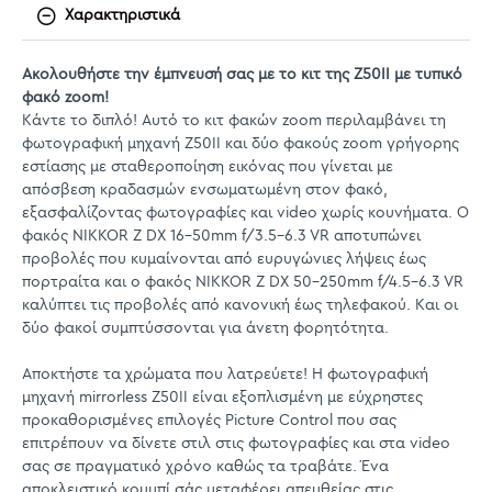
Χαρακτηριστικά
Ακολουθήστε την έμπνευσή σας με το κιτ της Z50II με τυπικό
φακό zoom!
Κάντε το διπλό! Αυτό το κιτ φακών zoom περιλαμβάνει τη
φωτογραφική μηχανή Z50II και δύο φακούς zoom γρήγορης
εστίασης με σταθεροποίηση εικόνας που γίνεται με
απόσβεση κραδασμών ενσωματωμένη στον φακό,
εξασφαλίζοντας φωτογραφίες και video χωρίς κουνήματα. Ο
φακός NIKKOR Z DX 16-50mm f/3.5-6.3 VR αποτυπώνει
προβολές που κυμαίνονται από ευρυγώνιες λήψεις έως
πορτραίτα και ο φακός NIKKOR Z DX 50-250mm f/4.5-6.3 VR
καλύπτει τις προβολές από κανονική έως τηλεφακού. Και οι
δύο φακοί συμπτύσσονται για άνετη φορητότητα.
Αποκτήστε τα χρώματα που λατρεύετε! Η φωτογραφική
μηχανή mirrorless Z50II είναι εξοπλισμένη με εύχρηστες
προκαθορισμένες επιλογές Picture Control που σας
επιτρέπουν να δίνετε στιλ στις φωτογραφίες και στα video
σας σε πραγματικό χρόνο καθώς τα τραβάτε. Ένα
αποκλειστικό κουμπί σάς μεταφέρει απευθείας στις