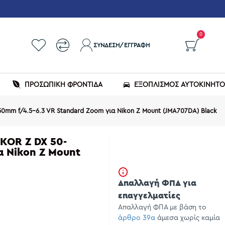
0
ΣΎΝΔΕΣΗ/ΕΓΓΡΑΦΉ
ΠΡΟΣΩΠΙΚΗ ΦΡΟΝΤΙΔΑ
ΕΞΟΠΛΙΣΜΌΣ ΑΥΤΟΚΙΝΉΤ
mm f/4.5-6.3 VR Standard Zoom για Nikon Z Mount (JMA707DA) Black
KOR Z DX 50-
α Nikon Z Mount
Απαλλαγή ΦΠΑ για
επαγγελματίες
Απαλλαγή ΦΠΑ με βάση το
άρθρο 39α
άμεσα χωρίς καμία