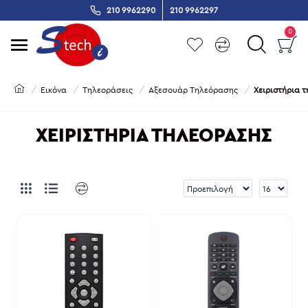
210 9962290
210 9962297
0
Εικόνα
Τηλεοράσεις
Αξεσουάρ Τηλεόρασης
Χειριστήρια 
ΧΕΙΡΙΣΤΉΡΙΑ ΤΗΛΕΌΡΑΣΗΣ