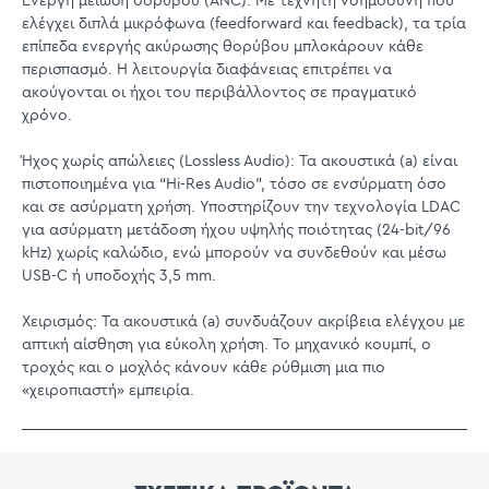
Ενεργή μείωση θορύβου (ANC): Με τεχνητή νοημοσύνη που
ελέγχει διπλά μικρόφωνα (feedforward και feedback), τα τρία
επίπεδα ενεργής ακύρωσης θορύβου μπλοκάρουν κάθε
περισπασμό. Η λειτουργία διαφάνειας επιτρέπει να
ακούγονται οι ήχοι του περιβάλλοντος σε πραγματικό
χρόνο.
Ήχος χωρίς απώλειες (Lossless Audio): Τα ακουστικά (a) είναι
πιστοποιημένα για “Hi-Res Audio”, τόσο σε ενσύρματη όσο
και σε ασύρματη χρήση. Υποστηρίζουν την τεχνολογία LDAC
για ασύρματη μετάδοση ήχου υψηλής ποιότητας (24-bit/96
kHz) χωρίς καλώδιο, ενώ μπορούν να συνδεθούν και μέσω
USB-C ή υποδοχής 3,5 mm.
Χειρισμός: Τα ακουστικά (a) συνδυάζουν ακρίβεια ελέγχου με
απτική αίσθηση για εύκολη χρήση. Το μηχανικό κουμπί, ο
τροχός και ο μοχλός κάνουν κάθε ρύθμιση μια πιο
«χειροπιαστή» εμπειρία.