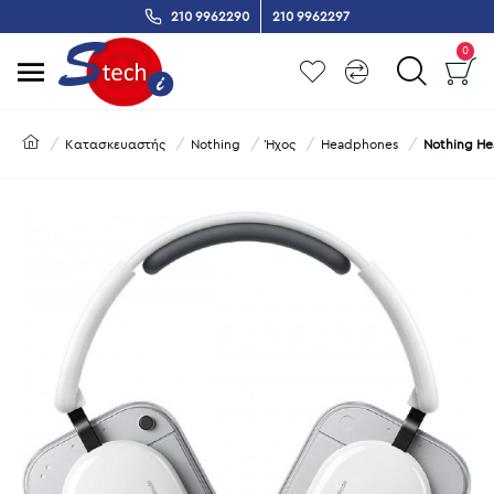
210 9962290
210 9962297
0
Κατασκευαστής
Nothing
Ήχος
Headphones
Nothing He