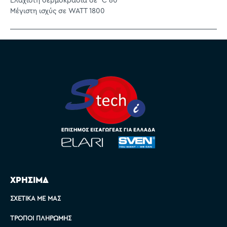
Ελάχιστη θερμοκρασία σε °C 60
Μέγιστη ισχύς σε WATT 1800
ΧΡΗΣΙΜΑ
ΣΧΕΤΙΚΆ ΜΕ ΜΑΣ
ΤΡΌΠΟΙ ΠΛΗΡΩΜΉΣ