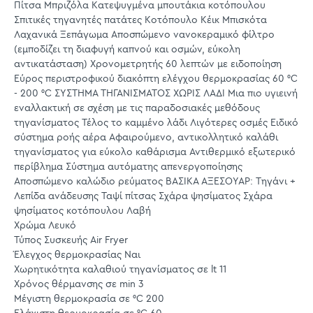
Πίτσα Μπριζόλα Κατεψυγμένα μπουτάκια κοτόπουλου
Σπιτικές τηγανητές πατάτες Κοτόπουλο Κέικ Μπισκότα
Λαχανικά Ξεπάγωμα Αποσπώμενο νανοκεραμικό φίλτρο
(εμποδίζει τη διαφυγή καπνού και οσμών, εύκολη
αντικατάσταση) Χρονομετρητής 60 λεπτών με ειδοποίηση
Εύρος περιστροφικού διακόπτη ελέγχου θερμοκρασίας 60 °C
- 200 °C ΣΥΣΤΗΜΑ ΤΗΓΑΝΙΣΜΑΤΟΣ ΧΩΡΙΣ ΛΑΔΙ Μια πιο υγιεινή
εναλλακτική σε σχέση με τις παραδοσιακές μεθόδους
τηγανίσματος Τέλος το καμμένο λάδι Λιγότερες οσμές Ειδικό
σύστημα ροής αέρα Αφαιρούμενο, αντικολλητικό καλάθι
τηγανίσματος για εύκολο καθάρισμα Αντιθερμικό εξωτερικό
περίβλημα Σύστημα αυτόματης απενεργοποίησης
Αποσπώμενο καλώδιο ρεύματος ΒΑΣΙΚΑ ΑΞΕΣΟΥΑΡ: Τηγάνι +
Λεπίδα ανάδευσης Ταψί πίτσας Σχάρα ψησίματος Σχάρα
ψησίματος κοτόπουλου Λαβή
Χρώμα Λευκό
Τύπος Συσκευής Air Fryer
Έλεγχος θερμοκρασίας Ναι
Χωρητικότητα καλαθιού τηγανίσματος σε lt 11
Χρόνος θέρμανσης σε min 3
Μέγιστη θερμοκρασία σε °C 200