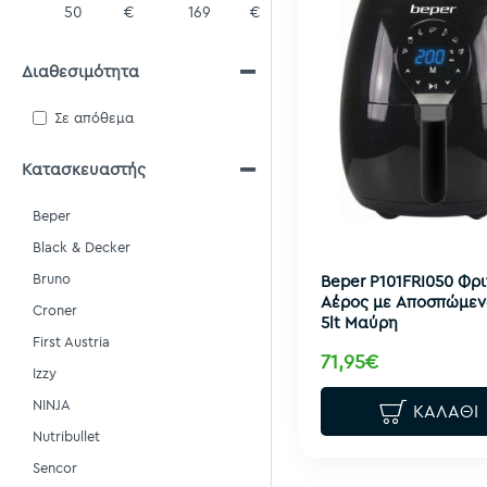
€
€
Διαθεσιμότητα
Σε απόθεμα
Κατασκευαστής
Beper
Black & Decker
Bruno
Beper P101FRI050 Φρ
Αέρος με Αποσπώμεν
Croner
5lt Μαύρη
First Austria
71,95€
Izzy
NINJA
ΚΑΛΆΘΙ
Nutribullet
Sencor