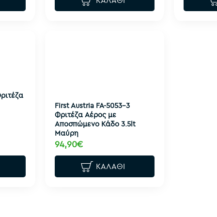
ΚΑΛΆΘΙ
Φριτέζα
First Austria FA-5053-3
Φριτέζα Αέρος με
Αποσπώμενο Κάδο 3.5lt
Μαύρη
94,90€
ΚΑΛΆΘΙ