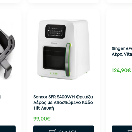
Singer AF
Αέρα Vita
124,90€
t
Sencor SFR 5400WH Φριτέζα
Αέρος με Αποσπώμενο Κάδο
11lt Λευκή
99,00€