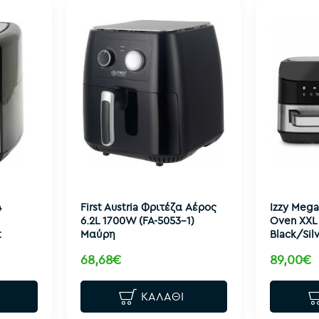
4
First Austria Φριτέζα Αέρος
Izzy Mega 
6.2L 1700W (FA-5053-1)
Oven XXL 
t
Μαύρη
Black/Sil
68,68€
89,00€
ΚΑΛΆΘΙ