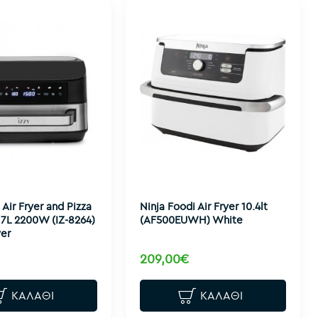
Air Fryer and Pizza
Ninja Foodi Air Fryer 10.4lt
7L 2200W (IZ-8264)
(AF500EUWH) White
ver
209,00€
ΚΑΛΆΘΙ
ΚΑΛΆΘΙ