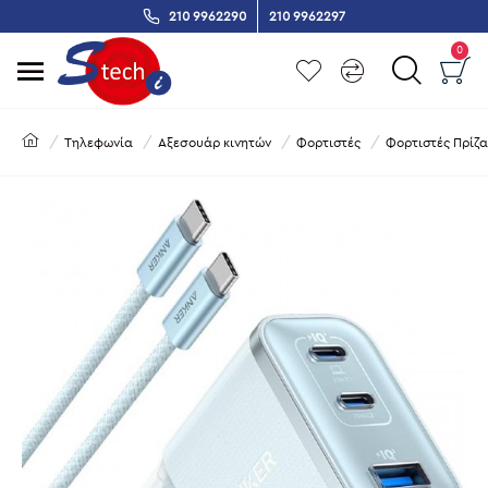
210 9962290
210 9962297
0
Τηλεφωνία
Αξεσουάρ κινητών
Φορτιστές
Φορτιστές Πρίζα