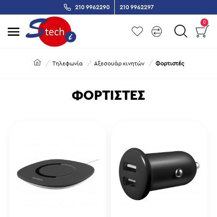
210 9962290
210 9962297
0
Τηλεφωνία
Αξεσουάρ κινητών
Φορτιστές
ΦΟΡΤΙΣΤΈΣ