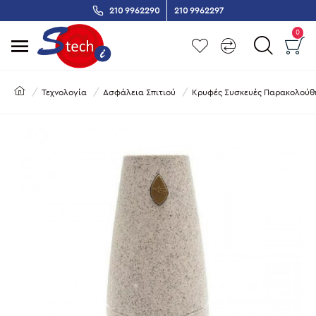
210 9962290
210 9962297
0
Τεχνολογία
Ασφάλεια Σπιτιού
Κρυφές Συσκευές Παρακολούθ