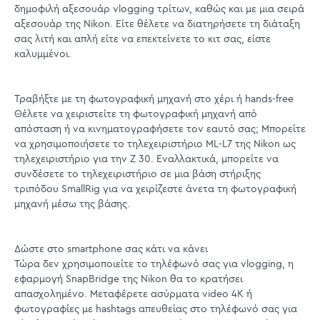
δημοφιλή αξεσουάρ vlogging τρίτων, καθώς και με μια σειρά
αξεσουάρ της Nikon. Είτε θέλετε να διατηρήσετε τη διάταξη
σας λιτή και απλή είτε να επεκτείνετε το κιτ σας, είστε
καλυμμένοι.
Τραβήξτε με τη φωτογραφική μηχανή στο χέρι ή hands-free
Θέλετε να χειριστείτε τη φωτογραφική μηχανή από
απόσταση ή να κινηματογραφήσετε τον εαυτό σας; Μπορείτε
να χρησιμοποιήσετε το τηλεχειριστήριο ML-L7 της Nikon ως
τηλεχειριστήριο για την Z 30. Εναλλακτικά, μπορείτε να
συνδέσετε το τηλεχειριστήριο σε μια βάση στήριξης
τριπόδου SmallRig για να χειρίζεστε άνετα τη φωτογραφική
μηχανή μέσω της βάσης.
Δώστε στο smartphone σας κάτι να κάνει
Τώρα δεν χρησιμοποιείτε το τηλέφωνό σας για vlogging, η
εφαρμογή SnapBridge της Nikon θα το κρατήσει
απασχολημένο. Μεταφέρετε ασύρματα video 4K ή
φωτογραφίες με hashtags απευθείας στο τηλέφωνό σας για