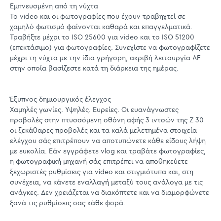
Εμπνευσμένη από τη νύχτα
Το video και οι φωτογραφίες που έχουν τραβηχτεί σε
χαμηλό φωτισμό φαίνονται καθαρά και επαγγελματικά.
Τραβήξτε μέχρι το ISO 25600 για video και το ISO 51200
(επεκτάσιμο) για φωτογραφίες. Συνεχίστε να φωτογραφίζετε
μέχρι τη νύχτα με την ίδια γρήγορη, ακριβή λειτουργία AF
στην οποία βασίζεστε κατά τη διάρκεια της ημέρας.
Έξυπνος δημιουργικός έλεγχος
Χαμηλές γωνίες. Υψηλές. Ευρείες. Οι ευανάγνωστες
προβολές στην πτυσσόμενη οθόνη αφής 3 ιντσών της Z 30
οι ξεκάθαρες προβολές και τα καλά μελετημένα στοιχεία
ελέγχου σάς επιτρέπουν να αποτυπώνετε κάθε είδους λήψη
με ευκολία. Εάν εγγράφετε vlog και τραβάτε φωτογραφίες,
η φωτογραφική μηχανή σάς επιτρέπει να αποθηκεύετε
ξεχωριστές ρυθμίσεις για video και στιγμιότυπα και, στη
συνέχεια, να κάνετε εναλλαγή μεταξύ τους ανάλογα με τις
ανάγκες. Δεν χρειάζεται να διακόπτετε και να διαμορφώνετε
ξανά τις ρυθμίσεις σας κάθε φορά.