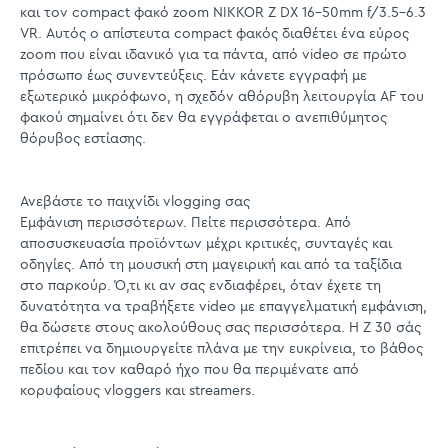
και τον compact φακό zoom NIKKOR Z DX 16-50mm f/3.5-6.3
VR. Αυτός ο απίστευτα compact φακός διαθέτει ένα εύρος
zoom που είναι ιδανικό για τα πάντα, από video σε πρώτο
πρόσωπο έως συνεντεύξεις. Εάν κάνετε εγγραφή με
εξωτερικό μικρόφωνο, η σχεδόν αθόρυβη λειτουργία AF του
φακού σημαίνει ότι δεν θα εγγράφεται ο ανεπιθύμητος
θόρυβος εστίασης.
Ανεβάστε το παιχνίδι vlogging σας
Εμφάνιση περισσότερων. Πείτε περισσότερα. Από
αποσυσκευασία προϊόντων μέχρι κριτικές, συνταγές και
οδηγίες. Από τη μουσική στη μαγειρική και από τα ταξίδια
στο παρκούρ. Ό,τι κι αν σας ενδιαφέρει, όταν έχετε τη
δυνατότητα να τραβήξετε video με επαγγελματική εμφάνιση,
θα δώσετε στους ακολούθους σας περισσότερα. Η Z 30 σάς
επιτρέπει να δημιουργείτε πλάνα με την ευκρίνεια, το βάθος
πεδίου και τον καθαρό ήχο που θα περιμένατε από
κορυφαίους vloggers και streamers.