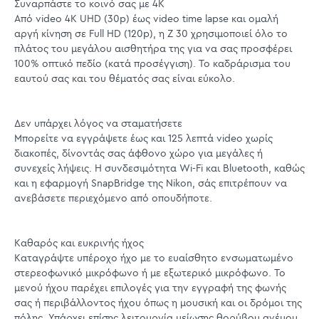
Συναρπάστε το κοινό σας με 4K
Από video 4K UHD (30p) έως video time lapse και ομαλή
αργή κίνηση σε Full HD (120p), η Z 30 χρησιμοποιεί όλο το
πλάτος του μεγάλου αισθητήρα της για να σας προσφέρει
100% οπτικό πεδίο (κατά προσέγγιση). Το καδράρισμα του
εαυτού σας και του θέματός σας είναι εύκολο.
Δεν υπάρχει λόγος να σταματήσετε
Μπορείτε να εγγράψετε έως και 125 λεπτά video χωρίς
διακοπές, δίνοντάς σας άφθονο χώρο για μεγάλες ή
συνεχείς λήψεις. Η συνδεσιμότητα Wi-Fi και Bluetooth, καθώς
και η εφαρμογή SnapBridge της Nikon, σάς επιτρέπουν να
ανεβάσετε περιεχόμενο από οπουδήποτε.
Καθαρός και ευκρινής ήχος
Καταγράψτε υπέροχο ήχο με το ευαίσθητο ενσωματωμένο
στερεοφωνικό μικρόφωνο ή με εξωτερικό μικρόφωνο. Το
μενού ήχου παρέχει επιλογές για την εγγραφή της φωνής
σας ή περιβάλλοντος ήχου όπως η μουσική και οι δρόμοι της
πόλης. Υπάρχει επίσης λειτουργία μείωσης θορύβου ανέμου.