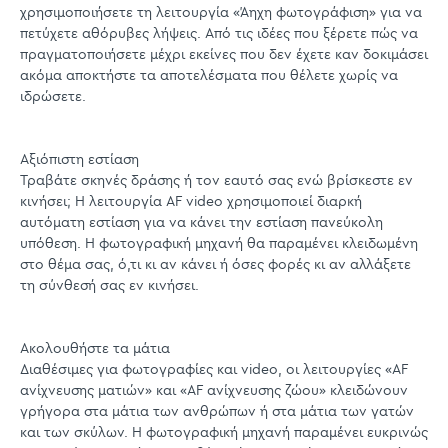
χρησιμοποιήσετε τη λειτουργία «Άηχη φωτογράφιση» για να
πετύχετε αθόρυβες λήψεις. Από τις ιδέες που ξέρετε πώς να
πραγματοποιήσετε μέχρι εκείνες που δεν έχετε καν δοκιμάσει
ακόμα αποκτήστε τα αποτελέσματα που θέλετε χωρίς να
ιδρώσετε.
Αξιόπιστη εστίαση
Τραβάτε σκηνές δράσης ή τον εαυτό σας ενώ βρίσκεστε εν
κινήσει; Η λειτουργία AF video χρησιμοποιεί διαρκή
αυτόματη εστίαση για να κάνει την εστίαση πανεύκολη
υπόθεση. Η φωτογραφική μηχανή θα παραμένει κλειδωμένη
στο θέμα σας, ό,τι κι αν κάνει ή όσες φορές κι αν αλλάξετε
τη σύνθεσή σας εν κινήσει.
Ακολουθήστε τα μάτια
Διαθέσιμες για φωτογραφίες και video, οι λειτουργίες «AF
ανίχνευσης ματιών» και «AF ανίχνευσης ζώου» κλειδώνουν
γρήγορα στα μάτια των ανθρώπων ή στα μάτια των γατών
και των σκύλων. Η φωτογραφική μηχανή παραμένει ευκρινώς