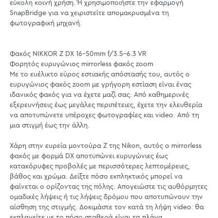
εύκολη κοινή χρήση. Ή χρησιμοποιήστε την εφαρμογή
SnapBridge για να χειριστείτε απομακρυσμένα τη
φωτογραφική μηχανή.
Φακός NIKKOR Z DX 16-50mm f/3.5-6.3 VR
Φορητός ευρυγώνιος mirrorless φακός zoom
Με το ευέλικτο εύρος εστιακής απόστασής του, αυτός ο
ευρυγώνιος φακός zoom με γρήγορη εστίαση είναι ένας
ιδανικός φακός για να έχετε μαζί σας. Από καθημερινές
εξερευνήσεις έως μεγάλες περιπέτειες, έχετε την ελευθερία
να αποτυπώνετε υπέροχες φωτογραφίες και video. Από τη
μια στιγμή έως την άλλη.
Χάρη στην ευρεία μοντούρα Z της Nikon, αυτός ο mirrorless
φακός με φορμά DX αποτυπώνει ευρυγώνιες έως
κατακόρυφες προβολές με περισσότερες λεπτομέρειες,
βάθος και χρώμα. Δείξτε πόσο εκπληκτικός μπορεί να
φαίνεται ο ορίζοντας της πόλης. Απογειώστε τις αυθόρμητες
ομαδικές λήψεις ή τις λήψεις δρόμου που αποτυπώνουν την
αίσθηση της στιγμής. Δοκιμάστε τον κατά τη λήψη video: θα
εκπλαγείτε με το πόσο σταθερά είναι τα πλάνα.